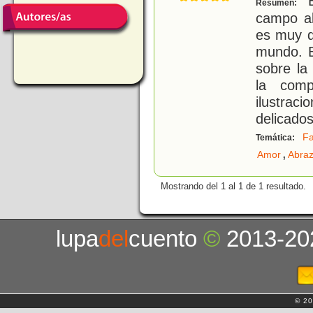
B
Resumen:
campo al
es muy d
mundo. B
sobre la
la comp
ilustrac
delicados
Fa
Temática:
,
Amor
Abra
Mostrando del 1 al 1 de 1 resultado.
lupa
del
cuento
©
2013-20
© 20