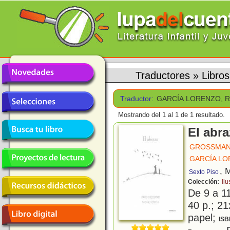
Traductores
»
Libro
Traductor:
GARCÍA LORENZO, 
Mostrando del 1 al 1 de 1 resultado.
El abr
GROSSMAN,
GARCÍA LO
, 
Sexto Piso
Colección:
Ilu
De 9 a 1
40 p.; 21
papel;
ISB