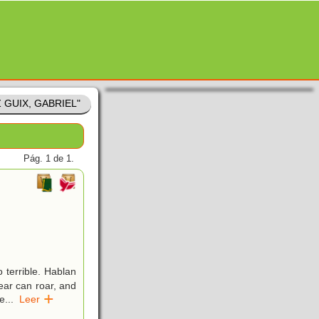
Z GUIX, GABRIEL"
Pág. 1 de 1.
 terrible. Hablan
bear can roar, and
üe
...
Leer