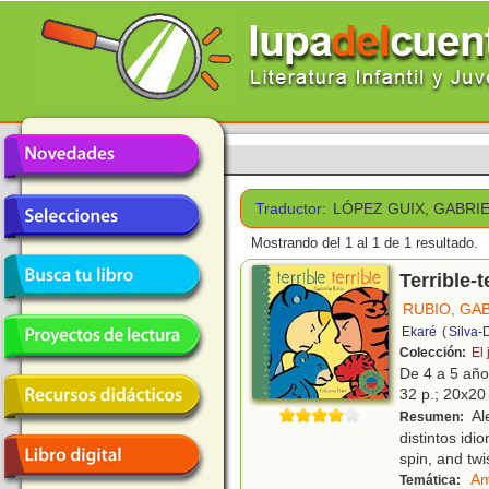
Traductor:
LÓPEZ GUIX, GABRI
Mostrando del 1 al 1 de 1 resultado.
Terrible-t
RUBIO, GA
Ekaré
(
Silva-
Colección:
El 
De 4 a 5 añ
32 p.; 20x20 
Ale
Resumen:
distintos idi
spin, and twis
Am
Temática: