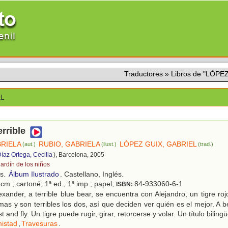
Traductores
»
Libros de "LÓPE
EL
errible
BRIELA
RUBIO, GABRIELA
LÓPEZ GUIX, GABRIEL
(aut.)
(ilust.)
(trad.)
Díaz Ortega, Cecilia
), Barcelona, 2005
jardín de los niños
os.
Álbum Ilustrado
. Castellano, Inglés.
cm.; cartoné; 1ª ed., 1ª imp.; papel;
84-933060-6-1
ISBN:
xander, a terrible blue bear, se encuentra con Alejandro, un tigre rojo
omas y son terribles los dos, así que deciden ver quién es el mejor. A 
t and fly. Un tigre puede rugir, girar, retorcerse y volar. Un título biling
istad
,
Travesuras
.