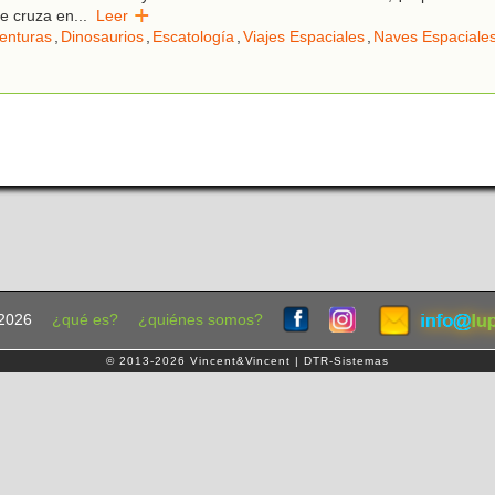
se cruza en
...
Leer
enturas
,
Dinosaurios
,
Escatología
,
Viajes Espaciales
,
Naves Espaciale
2026
¿qué es?
¿quiénes somos?
© 2013-2026 Vincent&Vincent | DTR-Sistemas