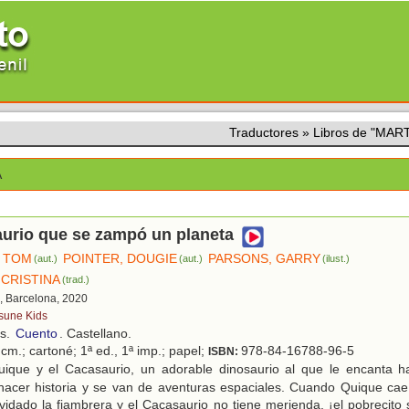
Traductores
»
Libros de "MAR
A
aurio que se zampó un planeta
 TOM
POINTER, DOUGIE
PARSONS, GARRY
(aut.)
(aut.)
(ilust.)
 CRISTINA
(trad.)
, Barcelona, 2020
tsune Kids
os.
Cuento
. Castellano.
cm.; cartoné; 1ª ed., 1ª imp.; papel;
978-84-16788-96-5
ISBN:
ique y el Cacasaurio, un adorable dinosaurio al que le encanta h
hacer historia y se van de aventuras espaciales. Cuando Quique cae
vidado la fiambrera y el Cacasaurio no tiene merienda, ¡el pobrecit