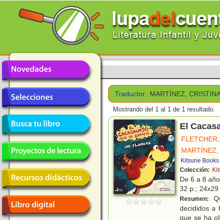
Traductor:
MARTÍNEZ, CRISTIN
Mostrando del 1 al 1 de 1 resultado.
El Cacas
FLETCHER,
MARTÍNEZ,
Kitsune Books
Colección:
Ki
De 6 a 8 añ
32 p.; 24x29 
Qu
Resumen:
decididos a 
que se ha ol