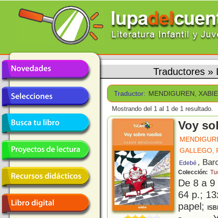
Traductores
»
Traductor:
MENDIGUREN, XABI
Mostrando del 1 al 1 de 1 resultado.
Voy so
MENDIGURE
GALLEGO, 
, Bar
Edebé
Colección:
Tu
De 8 a 9
64 p.; 13
papel;
ISB