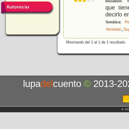
Y
Resumen:
que tie
decirlo e
Pe
Temática:
,
Amistad
Su
Mostrando del 1 al 1 de 1 resultado.
lupa
del
cuento
©
2013-20
© 20