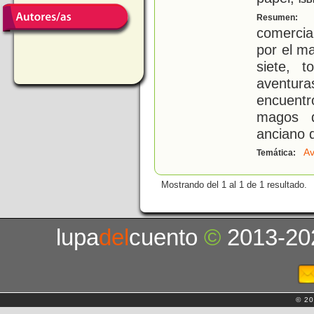
ISB
S
Resumen:
comercia
por el ma
siete, t
aventur
encuentr
magos 
anciano d
Av
Temática:
Mostrando del 1 al 1 de 1 resultado.
lupa
del
cuento
©
2013-20
© 20