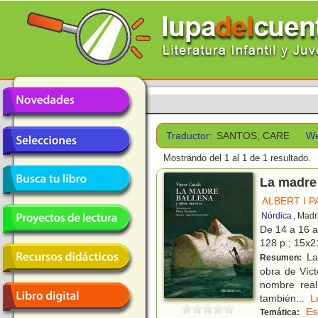
Traductor:
SANTOS, CARE
We
Mostrando del 1 al 1 de 1 resultado.
La madre 
ALBERT I P
Nórdica
, Madr
De 14 a 16 
128 p.; 15x21
La 
Resumen:
obra de Víct
nombre real
también
...
Es
Temática: