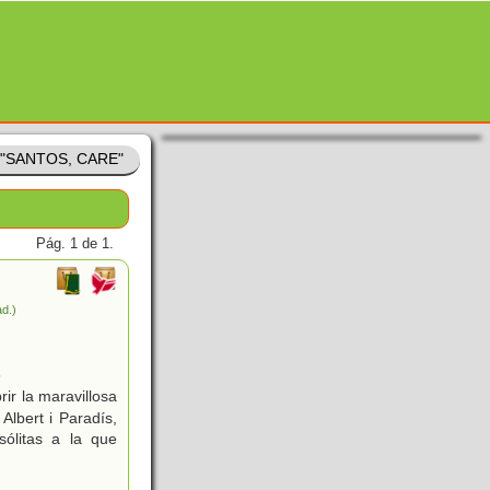
e "SANTOS, CARE"
Pág. 1 de 1.
ad.)
3
ir la maravillosa
Albert i Paradís,
ólitas a la que