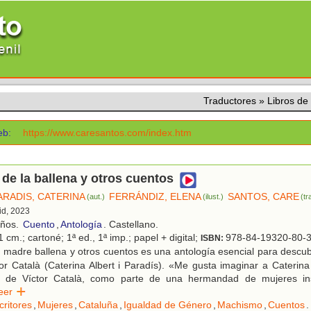
Traductores
»
Libros d
b:
https://www.caresantos.com/index.htm
de la ballena y otros cuentos
ARADIS, CATERINA
FERRÁNDIZ, ELENA
SANTOS, CARE
(aut.)
(ilust.)
(tr
id, 2023
años.
Cuento
,
Antología
. Castellano.
 cm.; cartoné; 1ª ed., 1ª imp.; papel + digital;
978-84-19320-80-
ISBN:
madre ballena y otros cuentos es una antología esencial para descubr
or Català (Caterina Albert i Paradís). «Me gusta imaginar a Caterina 
 de Víctor Català, como parte de una hermandad de mujeres ins
Leer
critores
,
Mujeres
,
Cataluña
,
Igualdad de Género
,
Machismo
,
Cuentos
.