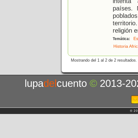
intenta
países.
poblado
territori
religión 
Es
Temática:
Historia Afri
Mostrando del 1 al 2 de 2 resultados.
lupa
del
cuento
©
2013-20
© 20