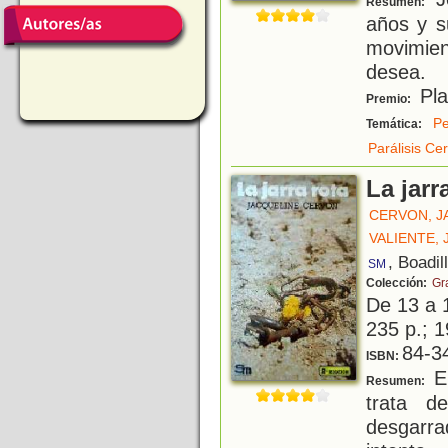
Resumen:
años y s
movimie
desea.
Pla
Premio:
Pe
Temática:
Parálisis Ce
La jarr
CERVON, J
VALIENTE, 
, Boadil
SM
Colección:
Gr
De 13 a 
235 p.; 1
84-3
ISBN:
En
Resumen:
trata d
desgarr