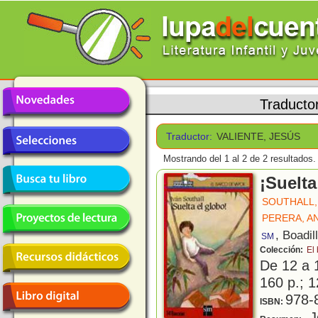
Traducto
Traductor:
VALIENTE, JESÚS
Mostrando del 1 al 2 de 2 resultados.
¡Suelta
SOUTHALL,
PERERA, A
, Boadil
SM
Colección:
El
De 12 a 
160 p.; 1
978-
ISBN:
J