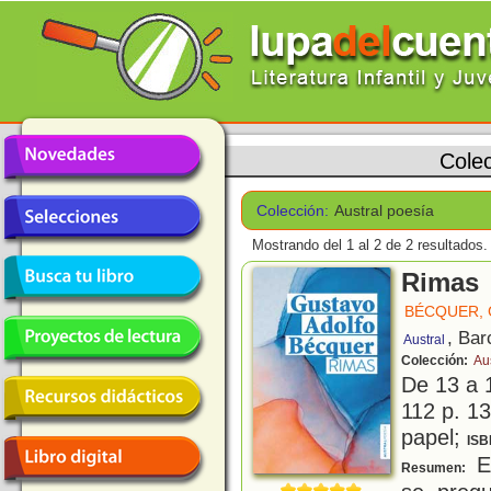
Cole
Colección:
Austral poesía
Mostrando del 1 al 2 de 2 resultados.
Rimas
BÉCQUER,
, Bar
Austral
Colección:
Au
De 13 a 
112 p. 13
papel;
ISB
En
Resumen: