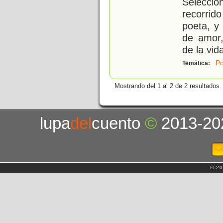
Selecció
recorrid
poeta, y
de amor,
de la vid
Po
Temática:
Mostrando del 1 al 2 de 2 resultados.
lupa
del
cuento
©
2013-20
© 20