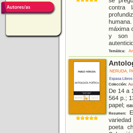
se pregu
contra 
profundi
humana. 
máxima co
y son 
autentici
A
Temática:
Antolo
NERUDA, P
Espasa Libros
Colección:
Au
De 14 a 
564 p.; 1
papel;
ISB
Es
Resumen:
variedad
poeta ch