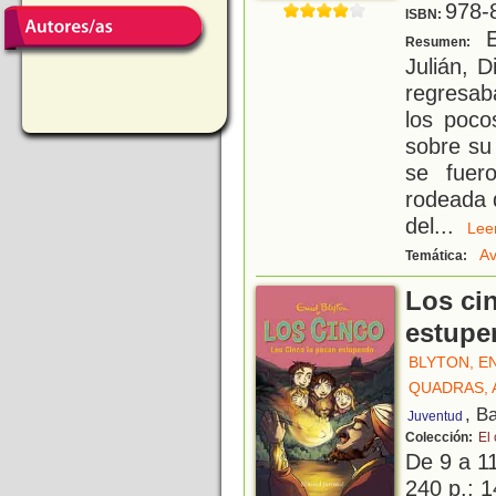
978-
ISBN:
E
Resumen:
Julián, 
regresaba
los poco
sobre su
se fuero
rodeada 
del
...
Le
Av
Temática:
Los ci
estupe
BLYTON, E
QUADRAS, 
, B
Juventud
Colección:
El
De 9 a 1
240 p.; 1