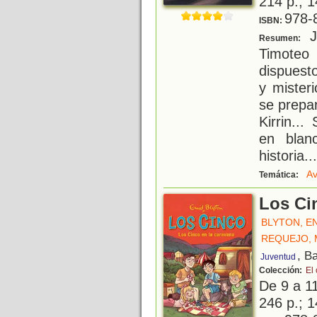
214 p.; 1
978-
ISBN:
Ju
Resumen:
Timote
dispuesto
y mister
se prepar
Kirrin...
en blan
historia.
..
Av
Temática:
Los Ci
BLYTON, E
REQUEJO, 
, B
Juventud
Colección:
El
De 9 a 1
246 p.; 1