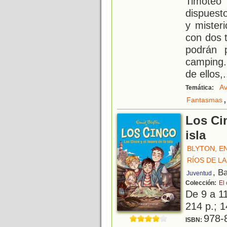
Timote
dispuesto
y mister
con dos 
podrán 
camping. 
de ellos,
.
Av
Temática:
,
Fantasmas
Los Cin
isla
BLYTON, E
RÍOS DE LA
, B
Juventud
Colección:
El
De 9 a 1
214 p.; 1
978-
ISBN: