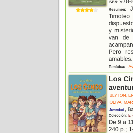
978-
ISBN:
Ju
Resumen:
Timote
dispuesto
y mister
van de 
acampan 
Pero re
amables.
Av
Temática:
Los Cin
aventu
BLYTON, E
OLIVA, MAR
, B
Juventud
Colección:
El
De 9 a 1
240 p.; 1