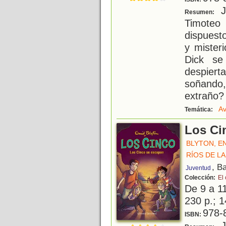
Ju
Resumen:
Timote
dispuesto
y mister
Dick se
despiert
soñando,
extraño?
Av
Temática:
Los Ci
BLYTON, E
RÍOS DE LA
, B
Juventud
Colección:
El
De 9 a 1
230 p.; 1
978-
ISBN:
Ju