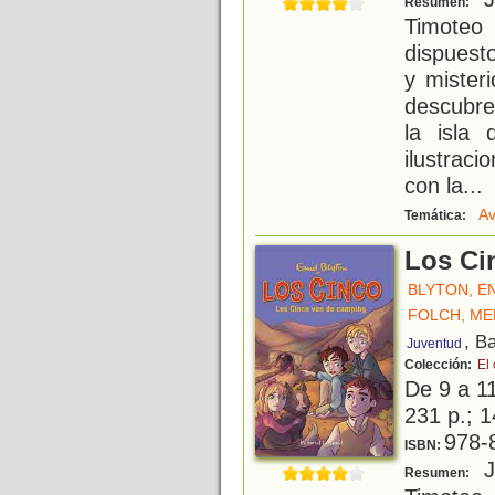
Resumen:
Timote
dispuesto
y mister
descubre
la isla 
ilustrac
con la
...
Av
Temática:
Los Ci
BLYTON, E
FOLCH, M
, B
Juventud
Colección:
El
De 9 a 1
231 p.; 1
978-
ISBN:
Ju
Resumen: