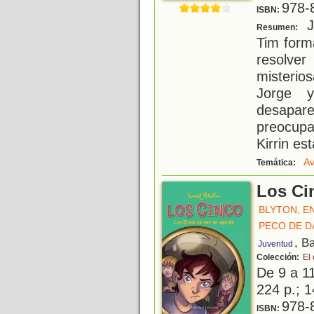
978-
ISBN:
Ju
Resumen:
Tim form
resolve
misterio
Jorge 
desapare
preocupa
Kirrin es
Av
Temática:
Los Ci
BLYTON, E
PECO DE D
, B
Juventud
Colección:
El
De 9 a 1
224 p.; 1
978-
ISBN: