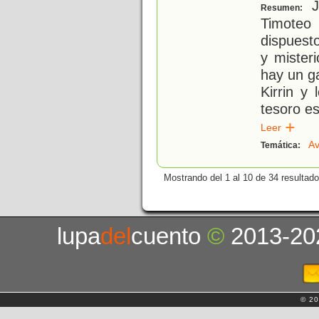
Ju
Resumen:
Timote
dispuesto
y mister
hay un ga
Kirrin y
tesoro es
Leer
Av
Temática:
Mostrando del 1 al 10 de 34 resultado
lupa
del
cuento
©
2013-20
© 20