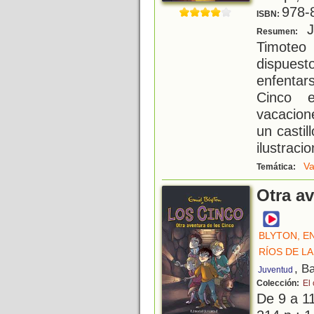
978-
ISBN:
Ju
Resumen:
Timote
dispuest
enfentar
Cinco 
vacacion
un castil
ilustraci
Va
Temática:
Otra a
BLYTON, E
RÍOS DE LA
, B
Juventud
Colección:
El
De 9 a 1