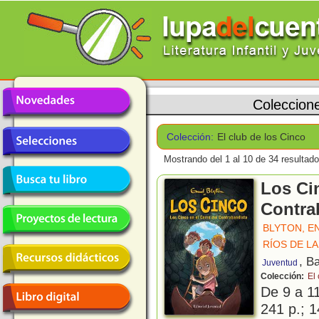
Coleccion
Colección:
El club de los Cinco
Mostrando del 1 al 10 de 34 resultado
Los Cin
Contra
BLYTON, E
RÍOS DE LA
, B
Juventud
Colección:
El
De 9 a 1
241 p.; 1