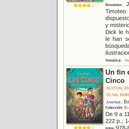
Ju
Resumen:
Timote
dispuesto
y misteri
Dick le 
le han s
búsqued
ilustraci
Av
Temática:
Un fin
Cinco
BLYTON, E
OLIVA, MAR
, B
Juventud
Colección:
El
De 9 a 1
222 p.; 1
978-
ISBN: