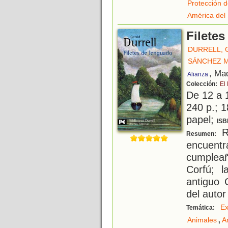
Protección d
América del
Filete
DURRELL, 
SÁNCHEZ M
, Ma
Alianza
Colección:
El 
De 12 a 
240 p.; 1
papel;
ISB
Re
Resumen:
encuentr
cumpleañ
Corfú; l
antiguo 
del autor
Ex
Temática:
,
Animales
A