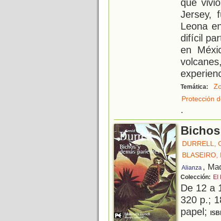
que vivi
Jersey, 
Leona en
difícil p
en Méxic
volca
experien
Zo
Temática:
Protección d
.
Bichos
DURRELL, 
BLASEIRO, 
, Ma
Alianza
Colección:
El 
De 12 a 
320 p.; 1
papel;
ISB