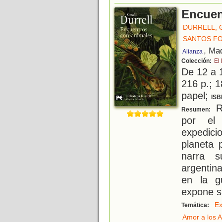
Encuen
DURRELL, 
SANTOS F
, Ma
Alianza
Colección:
El 
De 12 a 
216 p.; 1
papel;
ISB
R
Resumen:
por el 
expedic
planeta 
narra s
argentina
en la g
expone s
Ex
Temática:
Amor a los 