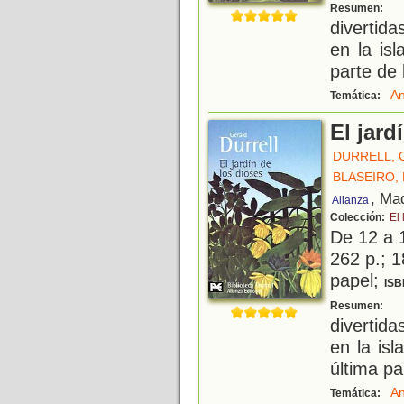
E
Resumen:
divertida
en la is
parte de 
An
Temática:
El jard
DURRELL, 
BLASEIRO, 
, Ma
Alianza
Colección:
El 
De 12 a 
262 p.; 1
papel;
ISB
E
Resumen:
divertida
en la is
última pa
An
Temática: