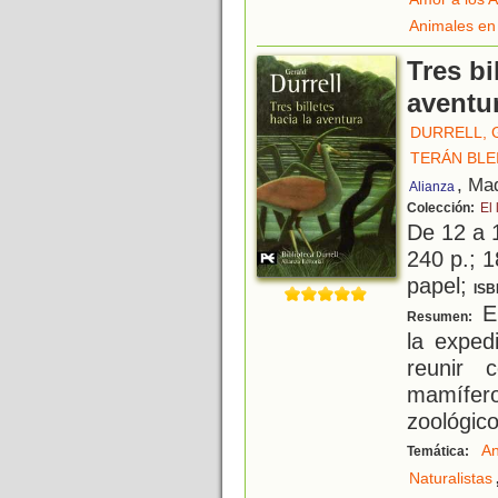
Animales en 
Tres bi
aventu
DURRELL, 
TERÁN BLE
, Ma
Alianza
Colección:
El 
De 12 a 
240 p.; 1
papel;
ISB
El
Resumen:
la exped
reunir 
mamífero
zoológico
An
Temática:
Naturalistas