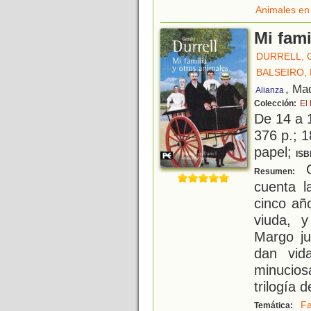
Animales en 
Mi fami
DURRELL, 
BALSEIRO, 
, Ma
Alianza
Colección:
El 
De 14 a 
376 p.; 1
papel;
ISB
G
Resumen:
cuenta l
cinco añ
viuda, 
Margo ju
dan vid
minucios
trilogía d
Fa
Temática: