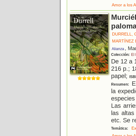
Amor a los 
Murcié
paloma
DURRELL, 
MARTÍNEZ 
, Ma
Alianza
Colección:
El 
De 12 a 
216 p.; 1
papel;
ISB
El
Resumen:
la expedi
especies
Las arri
las altas
etc. Se 
Ex
Temática:
Amor a los 