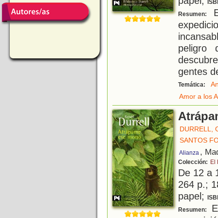
papel;
ISB
El
Resumen:
expedic
incansab
peligro 
descubre 
gentes d
An
Temática:
Amor a los 
Atrápa
DURRELL, 
SANTOS F
, Ma
Alianza
Colección:
El 
De 12 a 
264 p.; 1
papel;
ISB
El
Resumen: