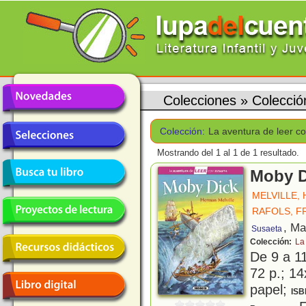
Colecciones
»
Colecció
Colección:
La aventura de leer c
Mostrando del 1 al 1 de 1 resultado.
Moby D
MELVILLE,
RAFOLS, F
, Ma
Susaeta
Colección:
La
De 9 a 1
72 p.; 14
papel;
ISB