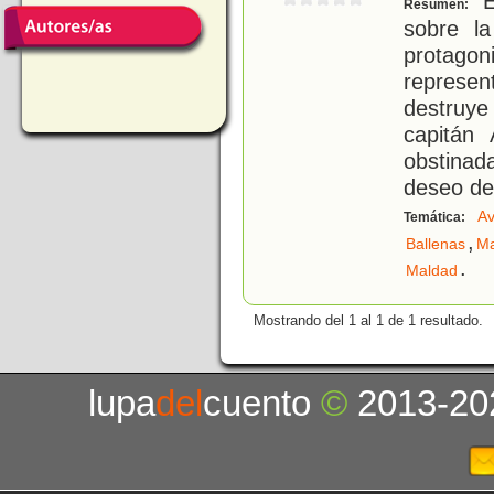
En
Resumen:
sobre l
protagon
represe
destruye
capitán
obstinad
deseo de
Av
Temática:
,
Ballenas
Ma
.
Maldad
Mostrando del 1 al 1 de 1 resultado.
lupa
del
cuento
©
2013-20