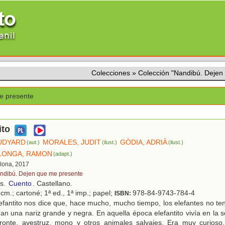
Colecciones
»
Colección "Nandibú. Dejen
e presente
ito
RUDYARD
MORALES, JUDIT
GÒDIA, ADRIÀ
(aut.)
(ilust.)
(ilust.)
ALONGA, RAMON
(adapt.)
elona, 2017
ndibú. Dejen que me presente
os.
Cuento
. Castellano.
cm.; cartoné; 1ª ed., 1ª imp.; papel;
978-84-9743-784-4
ISBN:
fantito nos dice que, hace mucho, mucho tiempo, los elefantes no te
ían una nariz grande y negra. En aquella época elefantito vivía en la s
ceronte, avestruz, mono y otros animales salvajes. Era muy curioso