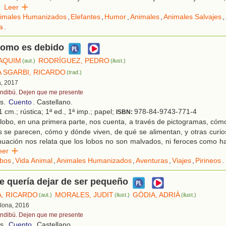
Leer
imales Humanizados
,
Elefantes
,
Humor
,
Animales
,
Animales Salvajes
,
a
.
como es debido
AQUIM
RODRÍGUEZ, PEDRO
(aut.)
(ilust.)
 SGARBI, RICARDO
(trad.)
a, 2017
ndibú. Dejen que me presente
os.
Cuento
. Castellano.
 cm.; rústica; 1ª ed., 1ª imp.; papel;
978-84-9743-771-4
ISBN:
lobo, en una primera parte, nos cuenta, a través de pictogramas, cómo
 se parecen, cómo y dónde viven, de qué se alimentan, y otras curio
inuación nos relata que los lobos no son malvados, ni feroces como 
Leer
bos
,
Vida Animal
,
Animales Humanizados
,
Aventuras
,
Viajes
,
Pirineos
.
e quería dejar de ser pequeño
, RICARDO
MORALES, JUDIT
GÒDIA, ADRIÀ
(aut.)
(ilust.)
(ilust.)
elona, 2016
ndibú. Dejen que me presente
os.
Cuento
. Castellano.