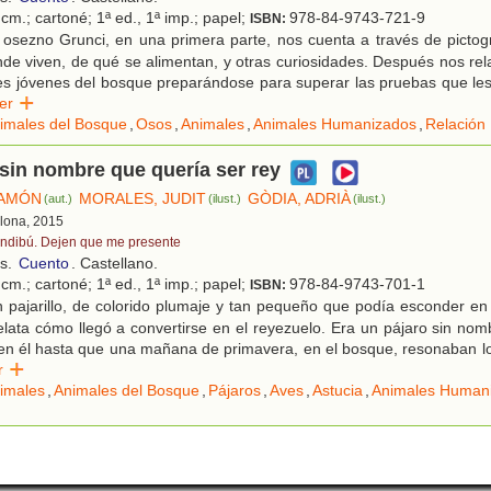
cm.; cartoné; 1ª ed., 1ª imp.; papel;
978-84-9743-721-9
ISBN:
 osezno Grunci, en una primera parte, nos cuenta a través de pict
nde viven, de qué se alimentan, y otras curiosidades. Después nos rela
es jóvenes del bosque preparándose para superar las pruebas que les 
eer
imales del Bosque
,
Osos
,
Animales
,
Animales Humanizados
,
Relación
 sin nombre que quería ser rey
RAMÓN
MORALES, JUDIT
GÒDIA, ADRIÀ
(aut.)
(ilust.)
(ilust.)
elona, 2015
ndibú. Dejen que me presente
os.
Cuento
. Castellano.
cm.; cartoné; 1ª ed., 1ª imp.; papel;
978-84-9743-701-1
ISBN:
 pajarillo, de colorido plumaje y tan pequeño que podía esconder en
lata cómo llegó a convertirse en el reyezuelo. Era un pájaro sin no
 en él hasta que una mañana de primavera, en el bosque, resonaban l
er
imales
,
Animales del Bosque
,
Pájaros
,
Aves
,
Astucia
,
Animales Human