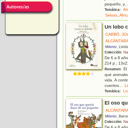
pequeño, y
...
An
Temática:
Selvas
,
Áfric
Un lobo 
CARBÓ, JO
ALCÁNTARA
Milenio
, Lleid
Colección:
Na
De 6 a 8 añ
214 p.; 13x21
El 
Resumen:
qué animales
vida. A cont
cuentos
...
Lo
Temática:
El oso qu
ALCÁNTARA
Milenio
, Barc
Colección:
Na
De 6 a 8 añ