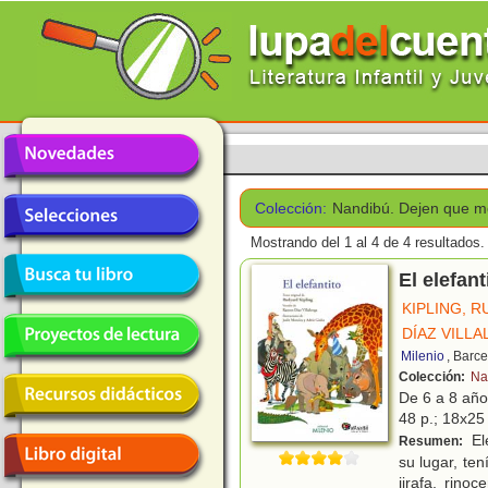
Colección:
Nandibú. Dejen que m
Mostrando del 1 al 4 de 4 resultados.
El elefant
KIPLING, 
DÍAZ VILL
Milenio
, Barc
Colección:
Na
De 6 a 8 añ
48 p.; 18x25 
Ele
Resumen:
su lugar, ten
jirafa, rino