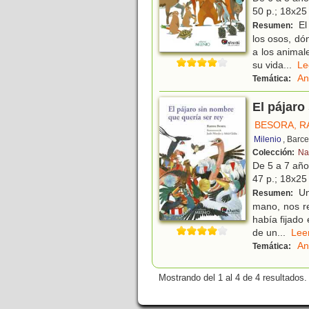
50 p.; 18x25 
El
Resumen:
los osos, dó
a los animal
su vida
...
L
An
Temática:
El pájaro
BESORA, 
Milenio
, Barc
Colección:
Na
De 5 a 7 añ
47 p.; 18x25 
Un
Resumen:
mano, nos re
había fijado
de un
...
Le
An
Temática:
Mostrando del 1 al 4 de 4 resultados.