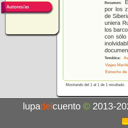
E
Resumen:
por los 
de Siberi
uniera R
los barco
con sólo
inolvi
documen
Av
Temática:
Viajes Marít
Estrecho de
Mostrando del 1 al 1 de 1 resultado.
lupa
del
cuento
©
2013-20