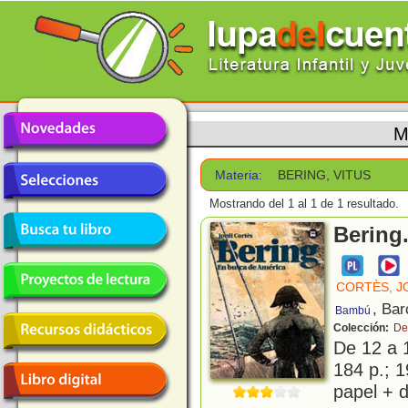
M
Materia:
BERING, VITUS
Mostrando del 1 al 1 de 1 resultado.
Bering
CORTÈS, J
, Bar
Bambú
Colección:
De
De 12 a 
184 p.; 1
papel + d