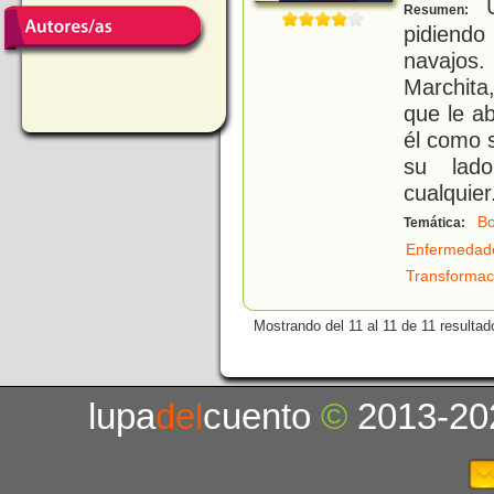
U
Resumen:
pidiendo
navajos.
Marchita
que le a
él como s
su lad
cualquier
B
Temática:
Enfermedad
Transformac
Mostrando del 11 al 11 de 11 resultad
lupa
del
cuento
©
2013-20