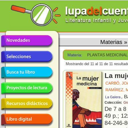
Materias
Materia:
PLANTAS MEDICINA
Mostrando del 11 al 11 de 11 resultad
La muj
CARBÓ, JO
RAMÍREZ, 
, B
La Galera
Colección:
Gr
De 7 a 8
49 p.; 12
84-246-8