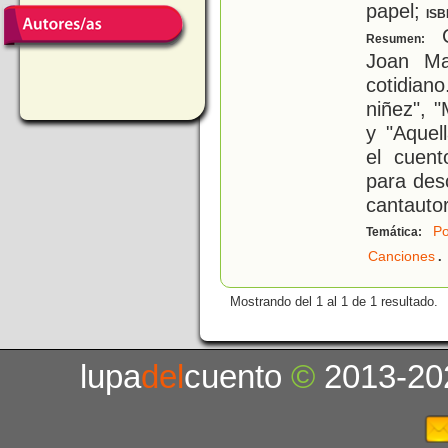
papel;
ISB
C
Resumen:
Joan Ma
cotidia
niñez", "
y "Aquel
el cuen
para des
cantauto
Po
Temática:
.
Canciones
Mostrando del 1 al 1 de 1 resultado.
lupa
del
cuento
©
2013-20