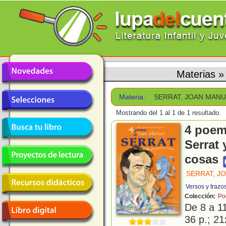
Materias
Materia:
SERRAT, JOAN MAN
Mostrando del 1 al 1 de 1 resultado.
4 poem
Serrat
cosas
SERRAT, J
Versos y trazo
Colección:
Po
De 8 a 1
36 p.; 21