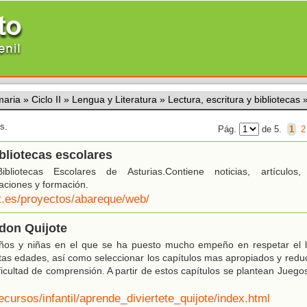
maria
»
Ciclo II
»
Lengua y Literatura
»
Lectura, escritura y bibliotecas
s.
Pág.
de 5.
1
2
bliotecas escolares
liotecas Escolares de Asturias.Contiene noticias, artículos, i
daciones y formación.
st.es/proyectos/abareque/web/
 don Quijote
iños y niñas en el que se ha puesto mucho empeño en respetar el le
stas edades, así como seleccionar los capítulos mas apropiados y reduc
ificultad de comprensión. A partir de estos capítulos se plantean Jueg
ecursos/infantil/aprende_diviertete_quijote/index.html