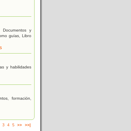
tc. Documentos y
como guías, Libro
s
as y habilidades
tos, formación,
3
4
5
>>
>>|