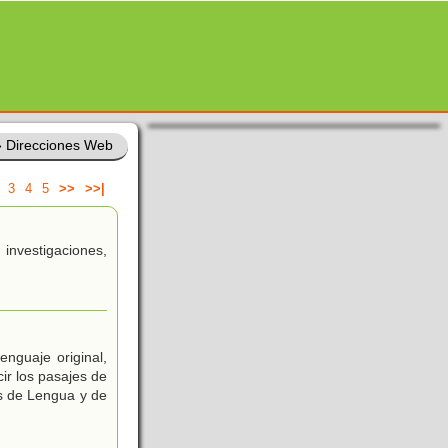
»
Direcciones Web
3
4
5
>>
>>|
nvestigaciones,
nguaje original,
ir los pasajes de
os de Lengua y de