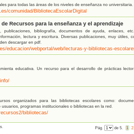
ales para todas las áreas de los niveles de enseñanza no universitaria.
al.es/comunidad/BibliotecaEscolarDigital
o de Recursos para la enseñanza y el aprendizaje
n, publicaciones, bibliografía, documentos de ayuda, enlaces, e
nformación, lectura y escritura. Diversas publicaciones, muy útiles, 
den descargar en pdf.
.es/educacion/webportal/web/lecturas-y-bibliotecas-escolare
mienta educativa. Un recurso para el desarrollo de prácticas lector
info/
ursos organizados para las bibliotecas escolares como: documen
 usuarios, programas institucionales o bibliotecas en la red.
recursos2/bibliotecas/
s.
Pág.
de 5.
1
2