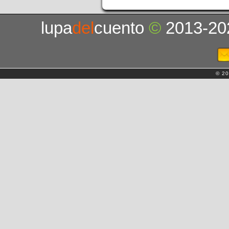
lupa
del
cuento
©
2013-20
© 20