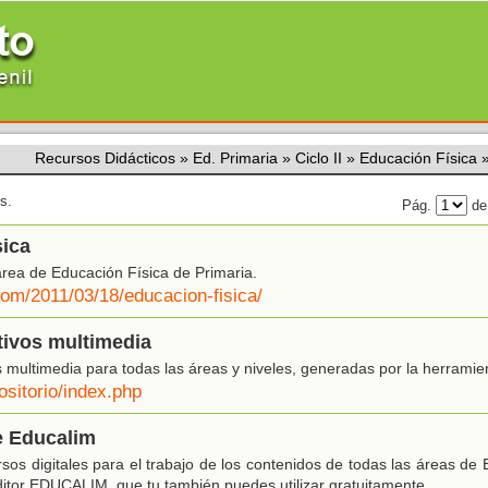
Recursos Didácticos
»
Ed. Primaria
»
Ciclo II
»
Educación Física
s.
Pág.
de
sica
rea de Educación Física de Primaria.
com/2011/03/18/educacion-fisica/
tivos multimedia
 multimedia para todas las áreas y niveles, generadas por la herrami
ositorio/index.php
e Educalim
os digitales para el trabajo de los contenidos de todas las áreas de E
editor EDUCALIM, que tu también puedes utilizar gratuitamente.