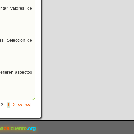
ntar valores de
es. Selección de
efieren aspectos
 2.
1
2
>>
>>|