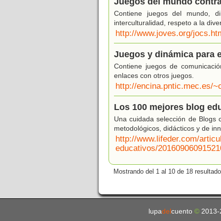
Juegos del mundo contra
Contiene juegos del mundo, din
interculturalidad, respeto a la div
http://www.joves.org/jocs.ht
Juegos y dinámica para 
Contiene juegos de comunicación
enlaces con otros juegos.
http://encina.pntic.mec.es/
Los 100 mejores blog ed
Una cuidada selección de Blogs c
metodológicos, didácticos y de in
http://www.lifeder.com/artic
educativos/20160906091521
Mostrando del 1 al 10 de 18 resultado
lupa
del
cuento
©
2013-