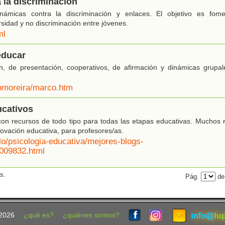
 la discriminación
ámicas contra la discriminación y enlaces. El objetivo es fome
ersidad y no discriminación entre jóvenes.
ml
educar
, de presentación, cooperativos, de afirmación y dinámicas grupal
~omoreira/marco.htm
ucativos
on recursos de todo tipo para todas las etapas educativas. Muchos r
novación educativa, para profesores/as.
ulo/psicologia-educativa/mejores-blogs-
009832.html
s.
Pág.
de
2026
¿qué es?
¿quiénes somos?