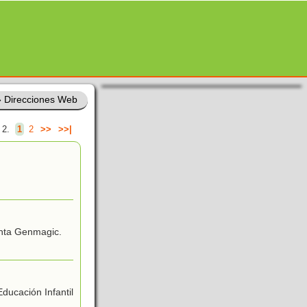
»
Direcciones Web
 2.
1
2
>>
>>|
enta Genmagic.
ducación Infantil