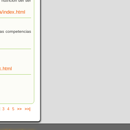
nutrición del ser
a/index.html
 las competencias
x.html
3
4
5
>>
>>|