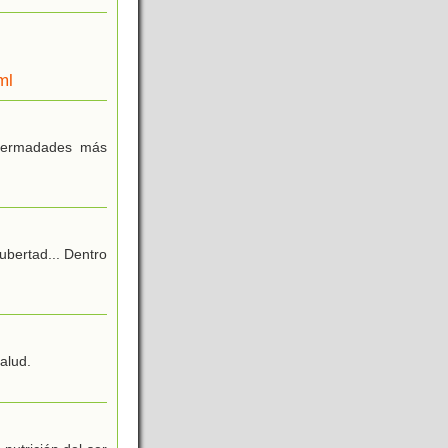
ml
enfermadades más
bertad... Dentro
alud.