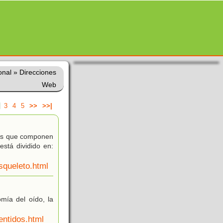
onal
»
Direcciones
Web
3
4
5
>>
>>|
esos que componen
stá dividido en:
squeleto.html
omía del oído, la
entidos.html