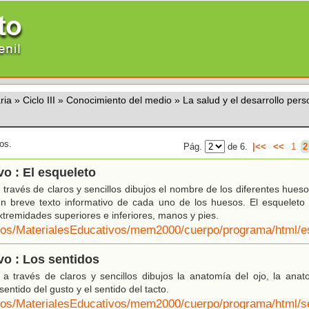
ria
»
Ciclo III
»
Conocimiento del medio
»
La salud y el desarrollo pers
os.
Pág.
de 6.
|<<
<<
1
2
o : El esqueleto
 través de claros y sencillos dibujos el nombre de los diferentes hu
 breve texto informativo de cada uno de los huesos. El esqueleto e
xtremidades superiores e inferiores, manos y pies.
/eos/MaterialesEducativos/mem2000/cuerpo/programa/html/e
o : Los sentidos
a través de claros y sencillos dibujos la anatomía del ojo, la anat
entido del gusto y el sentido del tacto.
/eos/MaterialesEducativos/mem2000/cuerpo/programa/html/s