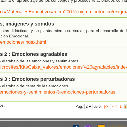
acilita el aprendizaje de los conceptos y procesos relacionados con la 
/eos/MaterialesEducativos/mem2007/enigma_nutricion/enigm
s, imágenes y sonidos
tas didácticas, y su planteamiento curricular, para el desarrollo de
ación Emocional.
g/emociones/index.html
s 2 : Emociones agradables
 el trabajo de las emociones y sentimientos.
icrosites/KitsCaixa_valores/emociones%20agradables/inde
s 3 : Emociones perturbadoras
a el trabajo del tema de las emociones.
/emociones-y-sentimientos-3-emociones-perturbadoras
os.
Pág.
de 6.
|<<
<<
1
2