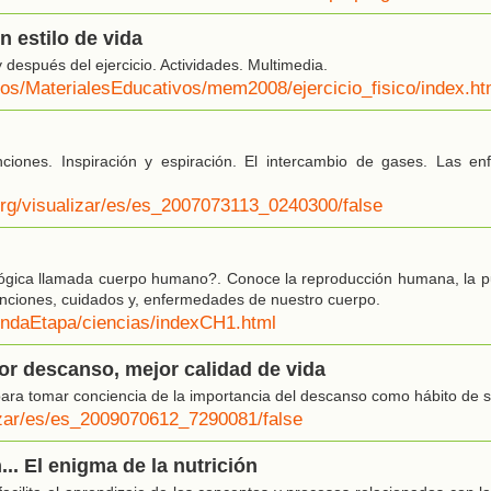
Un estilo de vida
 después del ejercicio. Actividades. Multimedia.
/eos/MaterialesEducativos/mem2008/ejercicio_fisico/index.ht
unciones. Inspiración y espiración. El intercambio de gases. Las 
org/visualizar/es/es_2007073113_0240300/false
ógica llamada cuerpo humano?. Conoce la reproducción humana, la pu
nciones, cuidados y, enfermedades de nuestro cuerpo.
undaEtapa/ciencias/indexCH1.html
or descanso, mejor calidad de vida
 para tomar conciencia de la importancia del descanso como hábito de s
lizar/es/es_2009070612_7290081/false
... El enigma de la nutrición