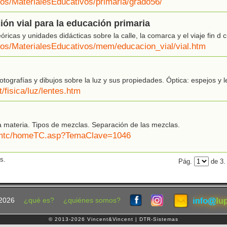
eos/MaterialesEducativos/primaria/grado56/
ión vial para la educación primaria
ricas y unidades didácticas sobre la calle, la comarca y el viaje fin d 
/eos/MaterialesEducativos/mem/educacion_vial/vial.htm
tografías y dibujos sobre la luz y sus propiedades. Óptica: espejos y l
/fisica/luz/lentes.htm
 materia. Tipos de mezclas. Separación de las mezclas.
t/smtc/homeTC.asp?TemaClave=1046
s.
Pág.
de 3
2026
¿qué es?
¿quiénes somos?
© 2013-2026 Vincent&Vincent | DTR-Sistemas