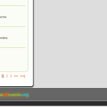
curso.
entes.
.
1
2
3
>>
>>|