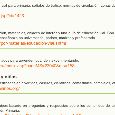
vial para primaria: señales de tráfico, normas de circulación, zonas de
s.jsp?id=1423
ción, materiales, enlaces de interés y una guía de educación vial. Con
enseñanza no universitaria, padres, madres y profesorado.
/por-materias/educacion-vial.shtml
uiados para aprender jugando y experimentando.
/view/index.asp?pageMS=23040&ms=158
 y niñas
ificados en divertidos, caseros, científicos, comestibles, complejos, et
niños.org/
ipos basado en preguntas y respuestas sobre los contenidos de to
ión Primaria.