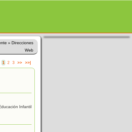
ente
»
Direcciones
Web
.
1
2
3
>>
>>|
ducación Infantil