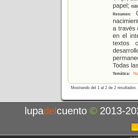
papel;
ISB
C
Resumen:
nacimient
a través
en el in
textos 
desarro
permane
Todas la
Na
Temática:
Mostrando del 1 al 2 de 2 resultados.
lupa
del
cuento
©
2013-20