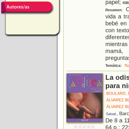
papel;
ISB
Co
Resumen:
vida a t
bebé en 
con texto
diferent
mientra
mamá, 
pregunta
Na
Temática:
La odis
para n
BOULARD, 
ÁLVAREZ B
ÁLVAREZ B
, Bar
Salvat
De 8 a 1
64 p.; 22