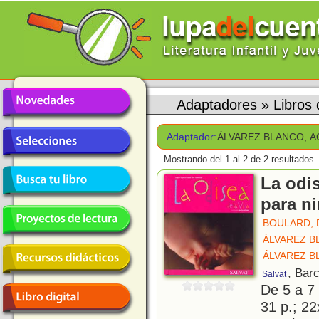
Adaptadores
»
Libros
Adaptador:
ÁLVAREZ BLANCO, A
Mostrando del 1 al 2 de 2 resultados.
La odis
para n
BOULARD, 
ÁLVAREZ B
ÁLVAREZ B
, Bar
Salvat
De 5 a 7
31 p.; 22