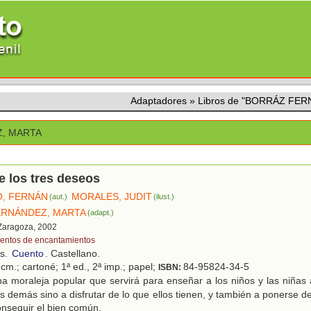
Adaptadores
»
Libros de "BORRÁZ FE
, MARTA
e los tres deseos
, FERNÁN
MORALES, JUDIT
(aut.)
(ilust.)
ERNÁNDEZ, MARTA
(adapt.)
 Zaragoza, 2002
entos de encantamientos
os.
Cuento
. Castellano.
cm.; cartoné; 1ª ed., 2ª imp.; papel;
84-95824-34-5
ISBN:
 moraleja popular que servirá para enseñar a los niños y las niñas a
os demás sino a disfrutar de lo que ellos tienen, y también a ponerse d
onseguir el bien común.