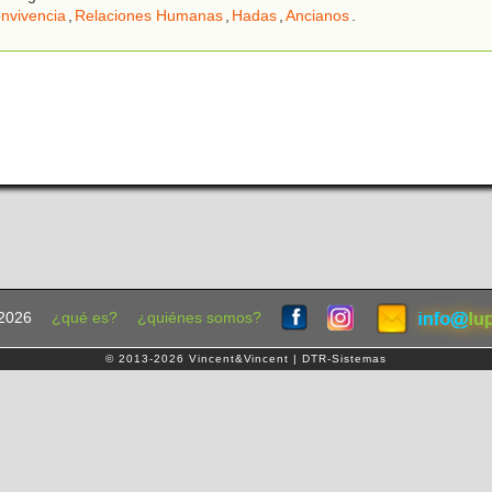
nvivencia
,
Relaciones Humanas
,
Hadas
,
Ancianos
.
2026
¿qué es?
¿quiénes somos?
© 2013-2026 Vincent&Vincent | DTR-Sistemas