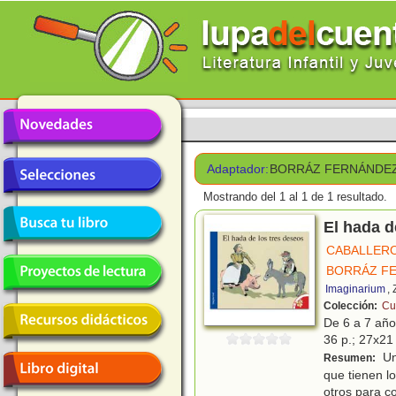
Adaptador:
BORRÁZ FERNÁNDEZ
Mostrando del 1 al 1 de 1 resultado.
El hada d
CABALLERO
BORRÁZ F
Imaginarium
,
Colección:
Cu
De 6 a 7 añ
36 p.; 27x21 
Una
Resumen:
que tienen l
otros para c