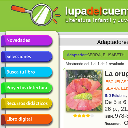
Adaptadore
Adaptador:
SERRA, ELISABETH
Mostrando del 1 al 1 de 1 resultado.
La oru
ESCUELAS
SERRA, EL
ING Edicions
De 5 a 6
26 p.; 21
978-
ISBN:
O
Resumen: