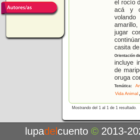
el rocío
acá y o
volando
amarillo
jugar co
continúan
casita de
Orientación di
incluye 
de mari
oruga co
An
Temática:
Vida Animal
Mostrando del 1 al 1 de 1 resultado.
lupa
del
cuento
©
2013-20