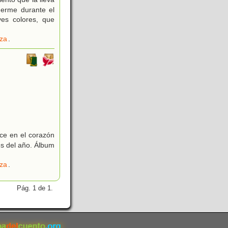
erme durante el
ves colores, que
eza
.
ce en el corazón
es del año. Álbum
eza
.
Pág. 1 de 1.