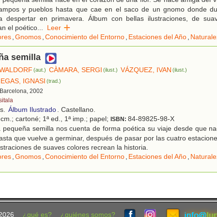
campos y pueblos hasta que cae en el saco de un gnomo donde du
ra despertar en primavera. Álbum con bellas ilustraciones, de sua
n el poético
...
Leer
ores
,
Gnomos
,
Conocimiento del Entorno
,
Estaciones del Año
,
Natural
ña semilla
 WALDORF
CÀMARA, SERGI
VÁZQUEZ, IVAN
(aut.)
(ilust.)
(ilust.)
EGAS, IGNASI
(trad.)
 Barcelona, 2002
sitala
os.
Álbum Ilustrado
. Castellano.
cm.; cartoné; 1ª ed., 1ª imp.; papel;
84-89825-98-X
ISBN:
 pequeña semilla nos cuenta de forma poética su viaje desde que na
hasta que vuelve a germinar, después de pasar por las cuatro estacion
ustraciones de suaves colores recrean la historia.
ores
,
Gnomos
,
Conocimiento del Entorno
,
Estaciones del Año
,
Natural
2026
¿qué es?
¿quiénes somos?