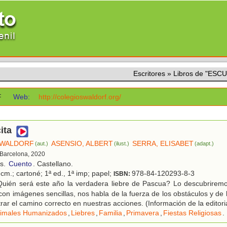
Escritores
»
Libros de "ES
F
Web:
http://colegioswaldorf.org/
ita
 WALDORF
ASENSIO, ALBERT
SERRA, ELISABET
(aut.)
(ilust.)
(adapt.)
 Barcelona, 2020
os.
Cuento
. Castellano.
cm.; cartoné; 1ª ed., 1ª imp; papel;
978-84-120293-8-3
ISBN:
uién será este año la verdadera liebre de Pascua? Lo descubriremo
con imágenes sencillas, nos habla de la fuerza de los obstáculos y de 
rar el camino correcto en nuestras acciones. (Información de la editori
imales Humanizados
,
Liebres
,
Familia
,
Primavera
,
Fiestas Religiosas
.