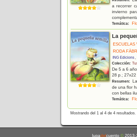
Resumen:
a recorrer 
invierno pa
complementa
Fl
Temática:
La peque
ESCUELAS
RODA FÀBR
ING Edicions
,
Colección:
Tu
De 5 a 6 añ
28 p.; 27x22 
La
Resumen:
de una flor 
con bellas il
Fl
Temática:
Mostrando del 1 al 4 de 4 resultados.
lupa
del
cuento
©
2013-