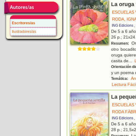
La oruga
ESCUELAS
RODA, IGN
Escritores/as
ING Edicions
,
De 5 a 6 añ
Ilustradores/as
26 p.; 21x24 
Or
Resumen:
otro bocadit
oruga quiere
casita de
...
Orientación di
y un poema 
An
Temática:
Lectura Fáci
La peque
ESCUELAS
RODA FÀBR
ING Edicions
,
De 5 a 6 añ
28 p.; 21,5x2
La 