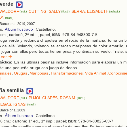
 verde
 WALDORF
CUTTING, SALLY
SERRA, ELISABETH
(aut.)
(ilust.)
(adapt.)
ASI
(trad.)
 Barcelona, 2019, 2007
os.
Álbum Ilustrado
. Castellano.
cm.; cartoné; 2ª ed., ; papel;
978-84-948300-7-5
ISBN:
uga verde y redonda chapotea en el rocío de la mañana, toma un b
o de allá. Volando, volando se acercan mariposas de color amarillo, r
 jugar con ellas pero todas tienen prisa y continúan su vuelo. Triste, 
Leer
En las últimas páginas incluye información para elaborar un m
dáctica:
de una pequeña oruga con juego de dedos.
imales
,
Orugas
,
Mariposas
,
Transformaciones
,
Vida Animal
,
Conocimie
l
.
ña semilla
 WALDORF
PUJOL CLAPÉS, ROSA M.
(aut.)
(ilust.)
EGAS, IGNASI
(trad.)
 Barcelona, 2009
os.
Álbum Ilustrado
. Castellano.
6 cm.; cartoné; 1ª ed., 1ª imp.; papel;
978-84-89825-69-7
ISBN:
pequeña semilla nace en el corazón de una flor. Se hace amiga del vi