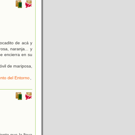
ocadito de acá y
osa, naranja... y
se encierra en su
óvil de mariposa,
nto del Entorno
,
ento que la lleva