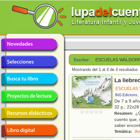
Escritor:
ESCUELAS WALDOR
Mostrando del 1 al 4 de 4 resultados.
La liebrec
ESCUELAS
ING Edicions
,
De 7 a 9 añ
32 p.; 22x28 
¿Q
Resumen:
cuento que, 
saber encont
An
Temática: