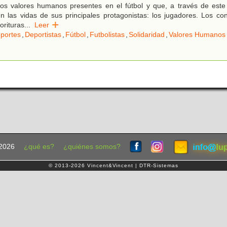
os valores humanos presentes en el fútbol y que, a través de este 
n las vidas de sus principales protagonistas: los jugadores. Los c
lorituras
...
Leer
portes
,
Deportistas
,
Fútbol
,
Futbolistas
,
Solidaridad
,
Valores Humanos
2026
¿qué es?
¿quiénes somos?
© 2013-2026 Vincent&Vincent | DTR-Sistemas