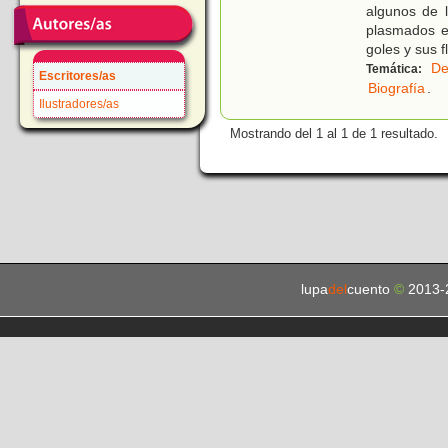
algunos de l
plasmados e
goles y sus f
De
Temática:
Escritores/as
Biografía
.
Ilustradores/as
Mostrando del 1 al 1 de 1 resultado.
lupa
del
cuento
©
2013-