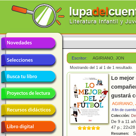
Escritor:
AGIRIANO, JON
Mostrando del 1 al 1 de 1 resultado.
Lo mejor d
compañeri
gustará 
AGIRIANO,
A fin de cuent
Colección:
De
De 9 a 11 a
47 p.; 22x28 
So
Resumen: