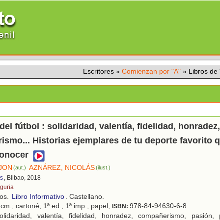
Escritores
»
Comienzan por "A"
»
Libros de
el fútbol : solidaridad, valentía, fidelidad, honradez,
smo... Historias ejemplares de tu deporte favorito q
conocer
 JON
AZNÁREZ, NICOLÁS
(aut.)
(ilust.)
os
, Bilbao, 2018
guria
ños.
Libro Informativo
. Castellano.
cm.; cartoné; 1ª ed., 1ª imp.; papel;
978-84-94630-6-8
ISBN:
lidaridad, valentía, fidelidad, honradez, compañerismo, pasión, p