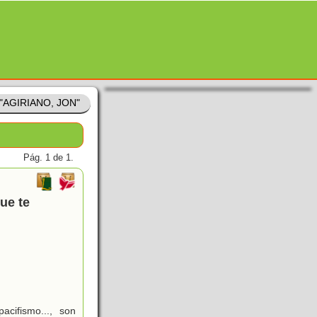
 "AGIRIANO, JON"
Pág. 1 de 1.
ue te
acifismo..., son