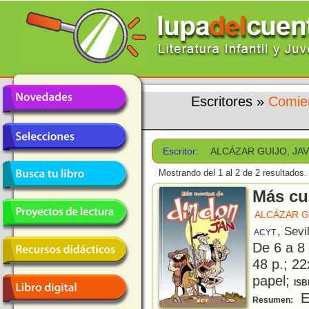
Escritores
»
Comie
Escritor:
ALCÁZAR GUIJO, JAV
Mostrando del 1 al 2 de 2 resultados.
Más cu
ALCÁZAR G
, Sevi
ACYT
De 6 a 8
48 p.; 22
papel;
ISB
Es
Resumen: