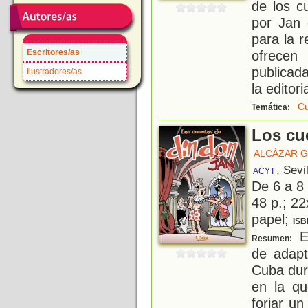
de los cu
por Jan 
para la 
Escritores/as
ofrecen
publicad
Ilustradores/as
la editori
Cu
Temática:
Los cu
ALCÁZAR G
, Sevi
ACYT
De 6 a 8
48 p.; 22
papel;
ISB
En
Resumen:
de adapt
Cuba dur
en la q
forjar un