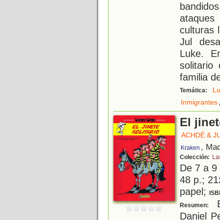
bandido
ataques
culturas 
Jul des
Luke. E
solitari
familia d
Lu
Temática:
Inmigrantes
El jinet
ACHDÉ & J
, Mad
Kraken
Colección:
La
De 7 a 9
48 p.; 21
papel;
ISB
E
Resumen:
Daniel P