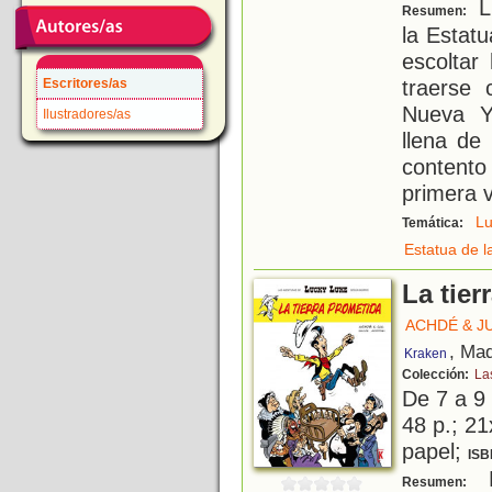
Lu
Resumen:
la Estatu
escoltar
traerse
Escritores/as
Nueva Y
Ilustradores/as
llena de
contento
primera 
Lu
Temática:
Estatua de l
La tier
ACHDÉ & J
, Mad
Kraken
Colección:
La
De 7 a 9
48 p.; 21
papel;
ISB
N
Resumen: