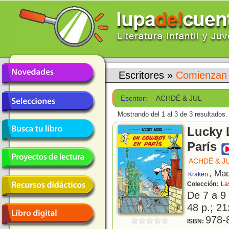
Escritores
»
Comienzan 
Escritor:
ACHDÉ & JUL
Mostrando del 1 al 3 de 3 resultados.
Lucky 
París
ACHDÉ & J
, Mad
Kraken
Colección:
La
De 7 a 9
48 p.; 21
978-
ISBN: