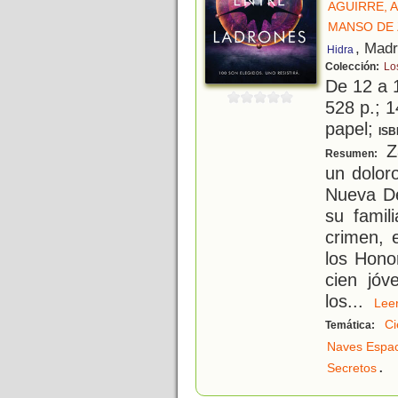
AGUIRRE, 
MANSO DE 
, Madr
Hidra
Colección:
Lo
De 12 a 
528 p.; 1
papel;
ISB
Za
Resumen:
un dolor
Nueva De
su famil
crimen, 
los Hono
cien jóv
los
...
Le
Ci
Temática:
Naves Espac
.
Secretos