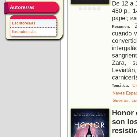
De 12 a 
480 p.; 1
papel;
ISB
Escritores/as
Z
Resumen:
Ilustradores/as
cuando v
conver
intergal
sangrien
Zara, s
Leviatán
carnicerí
Ci
Temática:
Naves Espac
,
Guerras
Lu
Honor e
son lo
resistir