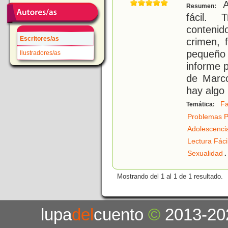
A
Resumen:
fácil. 
contenid
Escritores/as
crimen,
pequeño
Ilustradores/as
informe p
de Marco
hay algo
Fa
Temática:
Problemas P
Adolescenci
Lectura Fáci
.
Sexualidad
Mostrando del 1 al 1 de 1 resultado.
lupa
del
cuento
©
2013-20