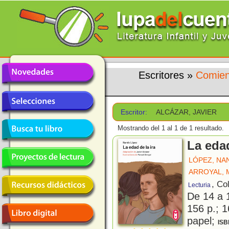
Escritores
»
Comien
Escritor:
ALCÁZAR, JAVIER
Mostrando del 1 al 1 de 1 resultado.
La edad
LÓPEZ, NA
ARROYAL, 
, Co
Lecturia
De 14 a 
156 p.; 1
papel;
ISB