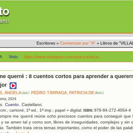
Escritores
»
Comienzan por "A"
»
Libros de "VIL
A
Web:
https://www.instagram.com/psico.educa/
e querré : 8 cuentos cortos para aprender a querer
jor
S, ÁNGELA
PEDRO TÁRRAGA, PATRICIA DE
(aut.)
(ilust.)
lona, 2024
os.
Cuento
. Castellano.
cm.; cartoné; 1ª ed., 1ª imp.; papel + digital;
978-84-272-4054-4
ISBN:
empre me querré reúne ocho preciosos cuentos para conseguir que l
y se amen tal y como son, libres de inseguridades, complejos y sin
s. También trata otros temas importantes, como el poder de las palab