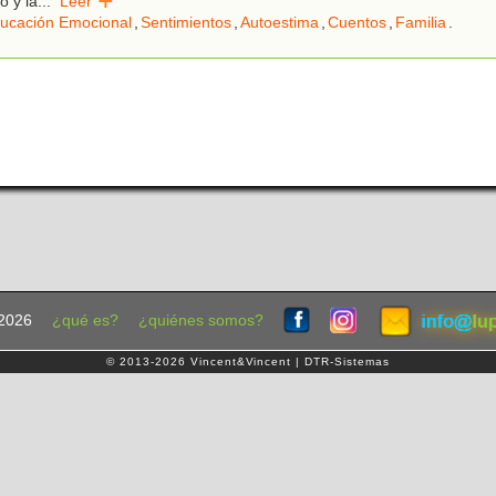
 y la
...
Leer
ucación Emocional
,
Sentimientos
,
Autoestima
,
Cuentos
,
Familia
.
2026
¿qué es?
¿quiénes somos?
© 2013-2026 Vincent&Vincent | DTR-Sistemas