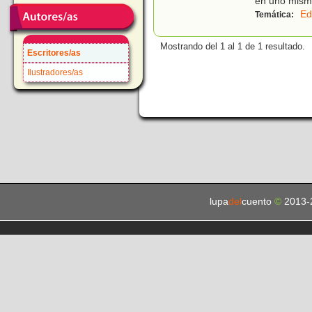
en uno mismo
Ed
Temática:
Mostrando del 1 al 1 de 1 resultado.
Escritores/as
Ilustradores/as
lupa
del
cuento
©
2013-