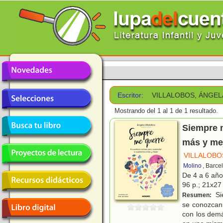
Escritor:
VILLALOBOS, ÁNGEL
Mostrando del 1 al 1 de 1 resultado.
Siempre m
más y me
VILLALOBO
Molino
, Barce
De 4 a 6 añ
96 p.; 21x27 
Si
Resumen:
se conozcan 
con los demá