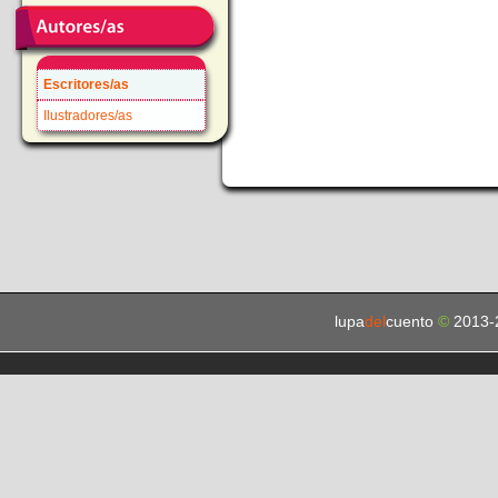
Escritores/as
Ilustradores/as
lupa
del
cuento
©
2013-