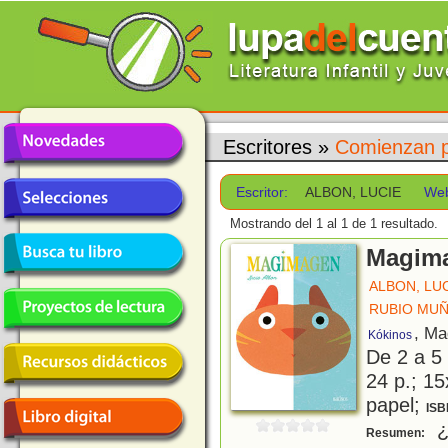
Escritores
»
Comienzan p
Escritor:
ALBON, LUCIE
We
Mostrando del 1 al 1 de 1 resultado.
Magim
ALBON, LU
RUBIO MUÑ
, Ma
Kókinos
De 2 a 5
24 p.; 15
papel;
ISB
¿
Resumen: