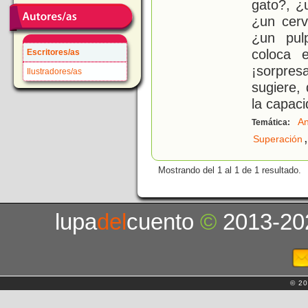
gato?, ¿
¿un cerv
¿un pul
coloca e
Escritores/as
¡sorpres
Ilustradores/as
sugiere,
la capac
An
Temática:
,
Superación
Mostrando del 1 al 1 de 1 resultado.
lupa
del
cuento
©
2013-20
© 20