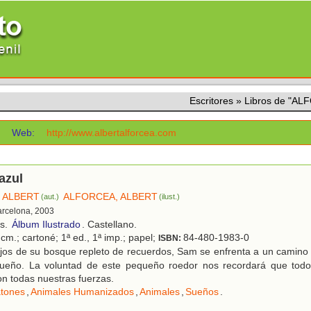
Escritores
»
Libros de "A
Web:
http://www.albertalforcea.com
azul
 ALBERT
ALFORCEA, ALBERT
(aut.)
(ilust.)
arcelona, 2003
os.
Álbum Ilustrado
. Castellano.
cm.; cartoné; 1ª ed., 1ª imp.; papel;
84-480-1983-0
ISBN:
jos de su bosque repleto de recuerdos, Sam se enfrenta a un camino 
sueño. La voluntad de este pequeño roedor nos recordará que todo 
 todas nuestras fuerzas.
tones
,
Animales Humanizados
,
Animales
,
Sueños
.