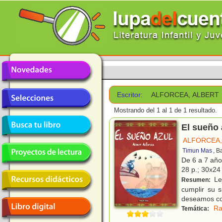
Escritor:
ALFORCEA, ALBERT
Mostrando del 1 al 1 de 1 resultado.
El sueño 
ALFORCEA,
Timun Mas
, B
De 6 a 7 añ
28 p.; 30x24 
Le
Resumen:
cumplir su 
deseamos con
Ra
Temática: