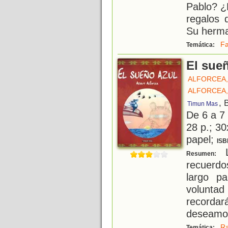
Pablo? ¿
regalos 
Su herma
Fa
Temática:
El sue
ALFORCEA,
ALFORCEA,
, 
Timun Mas
De 6 a 7
28 p.; 30
papel;
ISB
L
Resumen:
recuerd
largo p
volunta
recorda
deseamos
R
Temática: