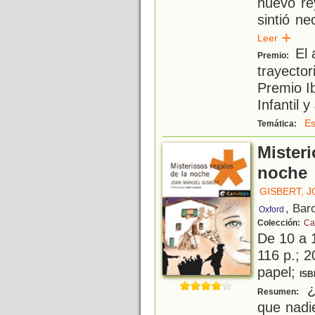
nuevo re
sintió n
Leer
El 
Premio:
trayector
Premio I
Infantil 
Es
Temática:
Misteri
noche
GISBERT, 
, Bar
Oxford
Colección:
Ca
De 10 a 
116 p.; 2
papel;
ISB
¿
Resumen:
que nadi