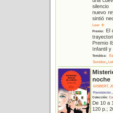
una cuev
silencio
nuevo re
sintió n
Leer
El 
Premio:
trayector
Premio I
Infantil 
Es
Temática:
,
Sonidos
Le
Misteri
noche
GISBERT, 
Planetalector
Colección:
Co
De 10 a 
120 p.; 2