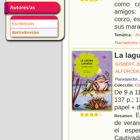
como ca
amigos: 
corzo, e
Escritores/as
sus marav
Ilustradores/as
An
Temática:
Narradores 
La lag
GISBERT, 
ALFORCEA,
Planetalector
Colección:
Co
De 9 a 1
137 p.; 1
papel + d
En
Resumen:
de veran
el espe
Cautivad