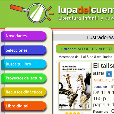
Ilustradores
Ilustrador:
ALFORCEA, ALBERT
Mostrando del 1 al 8 de 8 resultados.
El tali
aire
GISBERT, 
, T
Loqueleo
De 11 a 
160 p.; 1
papel + d
Ci
Resumen: