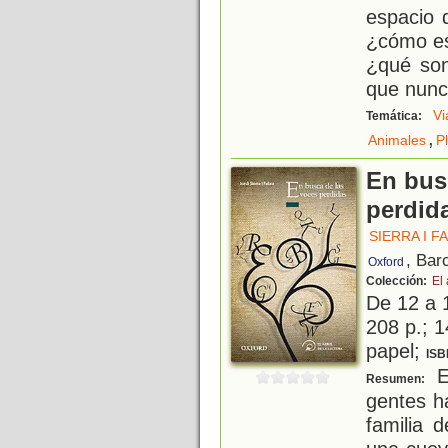
espacio 
¿cómo es
¿qué son
que nun
Vi
Temática:
,
Animales
P
En bus
perdid
SIERRA I F
, Bar
Oxford
Colección:
El 
De 12 a 
208 p.; 1
papel;
ISB
En
Resumen:
gentes ha
familia 