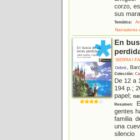
corzo, e
sus mara
An
Temática:
Narradores 
En bus
perdid
SIERRA I F
, Bar
Oxford
Colección:
Ca
De 12 a 
194 p.; 2
papel;
ISB
En
Resumen:
gentes ha
familia 
una cuev
silencio