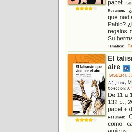
papel;
ISB
¿
Resumen:
que nadi
Pablo? ¿
regalos 
Su herma
Fa
Temática:
El tali
aire
GISBERT, 
, M
Alfaguara
Colección:
Alf
De 11 a 
132 p.; 2
papel + d
Ci
Resumen:
como ca
amigos: 