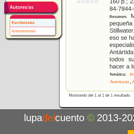
160 p.; 2
84-7844-
Mr
Resumen:
pequeñ
Escritores/as
Stillwat
Ilustradores/as
eso se h
especial
Antártida
todos s
hacer a l
An
Temática:
,
Aventuras
Mostrando del 1 al 1 de 1 resultado.
lupa
del
cuento
©
2013-20