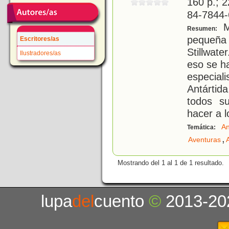
160 p.; 2
84-7844-
Mr
Resumen:
pequeñ
Escritores/as
Stillwat
Ilustradores/as
eso se h
especial
Antártida
todos s
hacer a l
An
Temática:
,
Aventuras
Mostrando del 1 al 1 de 1 resultado.
lupa
del
cuento
©
2013-20