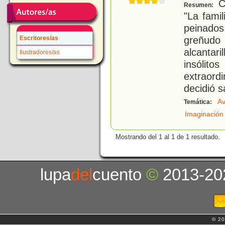
Co
Resumen:
"La fami
peinado
greñud
Escritores/as
alcanta
Ilustradores/as
insólito
extraord
decidió sa
Av
Temática:
Imaginación
Mostrando del 1 al 1 de 1 resultado.
lupa
del
cuento
©
2013-20
© 20