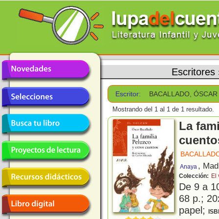
Escritores
Escritor:
BACALLADO, ÓSCAR
Mostrando del 1 al 1 de 1 resultado.
La fami
cuento
BACALLADO
, Mad
Anaya
Colección:
El
De 9 a 1
68 p.; 20
papel;
ISB