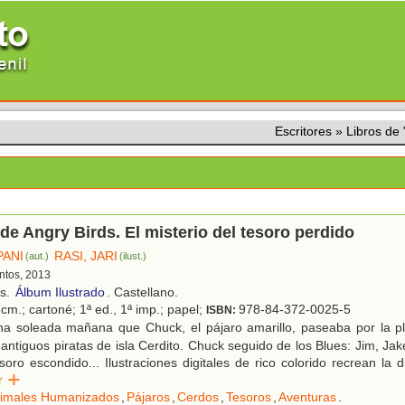
Escritores
»
Libros de
 de Angry Birds. El misterio del tesoro perdido
PANI
RASI, JARI
(aut.)
(ilust.)
antos, 2013
os.
Álbum Ilustrado
. Castellano.
cm.; cartoné; 1ª ed., 1ª imp.; papel;
978-84-372-0025-5
ISBN:
a soleada mañana que Chuck, el pájaro amarillo, paseaba por la p
antiguos piratas de isla Cerdito. Chuck seguido de los Blues: Jim, Jake
soro escondido... Ilustraciones digitales de rico colorido recrean la d
er
imales Humanizados
,
Pájaros
,
Cerdos
,
Tesoros
,
Aventuras
.