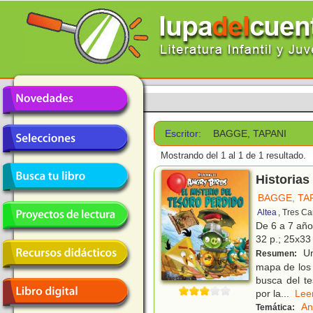
Escritor:
BAGGE, TAPANI
Mostrando del 1 al 1 de 1 resultado.
Historias
BAGGE, TA
Altea
, Tres C
De 6 a 7 añ
32 p.; 25x33 
Un
Resumen:
mapa de los 
busca del te
por la
...
Le
An
Temática: