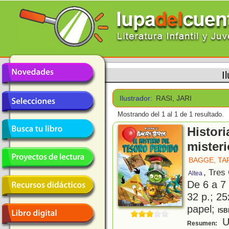
I
Ilustrador:
RASI, JARI
Mostrando del 1 al 1 de 1 resultado.
Histori
misteri
BAGGE, TA
, Tres
Altea
De 6 a 7
32 p.; 25
papel;
ISB
U
Resumen: