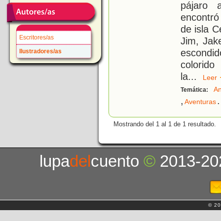
pájaro 
encontró
de isla C
Escritores/as
Jim, Jak
escondido
Ilustradores/as
colorido
la
...
Lee
An
Temática:
,
.
Aventuras
Mostrando del 1 al 1 de 1 resultado.
lupa
del
cuento
©
2013-20
© 20