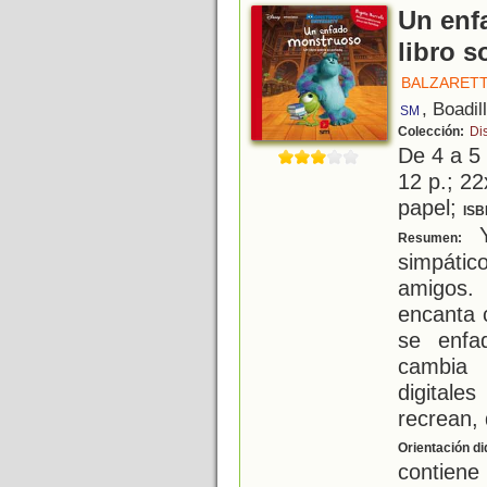
Un enf
libro s
BALZARETT
, Boadil
SM
Colección:
Di
De 4 a 5
12 p.; 22
papel;
ISB
Y
Resumen:
simpátic
amigos.
encanta 
se enfa
cambia y
digital
recrean,
Orientación di
contiene