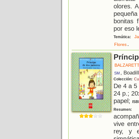
olores. 
pequeña
bonitas 
por eso l
Ja
Temática:
.
Flores
Prínci
BALZARETT
, Boadil
SM
Colección:
Cu
De 4 a 5
24 p.; 20
papel;
ISB
E
Resumen:
acompaña
vive ent
rey, y 
simpátic