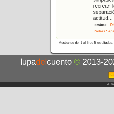
recrean l
separaci
actitud
...
Di
Temática:
Padres Sep
Mostrando del 1 al 5 de 5 resultados.
lupa
del
cuento
©
2013-20
© 20