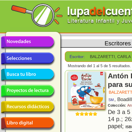
Escritores
Escritor:
BALZARETTI, CARLA
Mostrando del 1 al 5 de 5 resultados.
Antón 
para s
BALZARETT
, Boadil
SM
Colección:
An
De 3 a 5
14 p.; 26
papel;
ISB