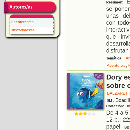
En
Resumen:
se pone
unas del
con todo
Escritores/as
interact
Ilustradores/as
que inv
desarro
disfrutan
An
Temática:
,
Aventuras
Dory es
sobre 
BALZARETT
, Boadil
SM
Colección:
Di
De 4 a 5
12 p.; 22
papel;
ISB