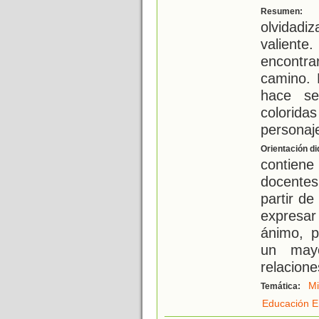
D
Resumen:
olvidadi
valiente.
encontra
camino. 
hace se
colorida
personaj
Orientación di
contiene
docentes
partir d
expresa
ánimo, 
un mayo
relacione
M
Temática:
Educación E