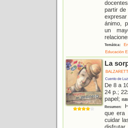
docentes
partir d
expresa
ánimo, 
un mayo
relacione
En
Temática:
Educación E
La sorp
BALZARETT
Cuento de Luz
De 8 a 1
24 p.; 22
papel;
ISB
H
Resumen:
que era 
cuidar l
disfruta