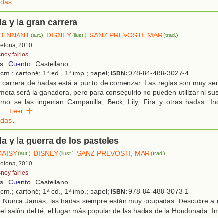
das
.
a y la gran carrera
TENNANT
DISNEY
SANZ PREVOSTI, MAR
(aut.)
(ilust.)
(trad.)
celona, 2010
ney fairies
os.
Cuento
. Castellano.
cm.; cartoné; 1ª ed., 1ª imp.; papel;
978-84-488-3027-4
ISBN:
 carrera de hadas está a punto de comenzar. Las reglas son muy senc
meta será la ganadora, pero para conseguirlo no pueden utilizar ni sus 
mo se las ingenian Campanilla, Beck, Lily, Fira y otras hadas. Inc
...
Leer
das
.
a y la guerra de los pasteles
DAISY
DISNEY
SANZ PREVOSTI, MAR
(aut.)
(ilust.)
(trad.)
celona, 2010
ney fairies
os.
Cuento
. Castellano.
cm.; cartoné; 1ª ed., 1ª imp.; papel;
978-84-488-3073-1
ISBN:
 Nunca Jamás, las hadas siempre están muy ocupadas. Descubre a 
el salón del té, el lugar más popular de las hadas de la Hondonada. In