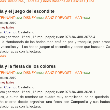
das
,
Aventuras
,
Fantasía
,
Libros Basados en Películas
,
Cine
.
a y el juego del escondite
TENNANT
DISNEY
SANZ PREVOSTI, MAR
(aut.)
(ilust.)
(trad.)
celona, 2010
ney fairies
os.
Cuento
. Castellano.
cm.; cartoné; 1ª ed., 1ª imp.; papel;
978-84-488-3072-4
ISBN:
 la Hondonada de las hadas todo está en paz y tranquilo, pero pron
 vocecillas y... Las hadas juegan al escondite y tienen que buscar a Ca
elacionadas con la lectura.
das
.
a y la fiesta de los colores
TENNANT
DISNEY
SANZ PREVOSTI, MAR
(aut.)
(ilust.)
(trad.)
celona, 2010
ney fairies
os.
Cuento
. Castellano.
cm.; cartoné; 1ª ed., 1ª imp.; papel;
978-84-488-3028-1
ISBN:
ss, a punto de terminar un cuadro muy complicado, se ha quedado s
ás colores decide organizar una fiesta con Campanilla y sus hadas
elacionadas con la lectura.