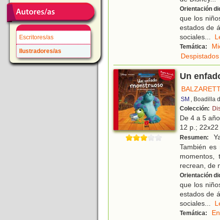
Orientación di
que los niño
estados de á
sociales
...
Escritores/as
Mi
Temática:
Ilustradores/as
Despistados
Un enfado
BALZARETT
SM
, Boadilla
Colección:
Di
De 4 a 5 añ
12 p.; 22x22 
Ya
Resumen:
También es 
momentos, t
recrean, de
Orientación di
que los niño
estados de á
sociales
...
En
Temática: