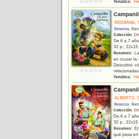
Ha
Temática:
Campanill
REDBANK, 
Beascoa
, Bar
Colección:
Dis
De 6 a 7 añ
32 p.; 22x15 
La
Resumen:
en cruzar la 
Descubre có
relacionadas
Ha
Temática:
Campanill
ALBERTO, 
Beascoa
, Bar
Colección:
Dis
De 6 a 7 añ
32 p.; 22x15 
En
Resumen:
qué pasa en 