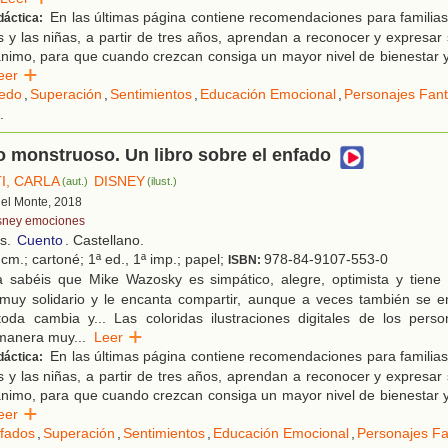
En las últimas página contiene recomendaciones para familias
dáctica:
s y las niñas, a partir de tres años, aprendan a reconocer y expresa
nimo, para que cuando crezcan consiga un mayor nivel de bienestar y
Leer
edo
,
Superación
,
Sentimientos
,
Educación Emocional
,
Personajes Fant
.
 monstruoso. Un libro sobre el enfado
I, CARLA
DISNEY
(aut.)
(ilust.)
 del Monte, 2018
sney emociones
os.
Cuento
. Castellano.
cm.; cartoné; 1ª ed., 1ª imp.; papel;
978-84-9107-553-0
ISBN:
 sabéis que Mike Wazosky es simpático, alegre, optimista y tien
muy solidario y le encanta compartir, aunque a veces también se e
oda cambia y... Las coloridas ilustraciones digitales de los pers
 manera muy
...
Leer
En las últimas página contiene recomendaciones para familias
dáctica:
s y las niñas, a partir de tres años, aprendan a reconocer y expresa
nimo, para que cuando crezcan consiga un mayor nivel de bienestar y
Leer
fados
,
Superación
,
Sentimientos
,
Educación Emocional
,
Personajes Fa