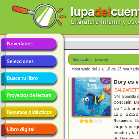
Ilustrador:
Disney
Mostrando del 1 al 10 de 13 resultado
Dory es v
BALZARETT
SM
, Boadilla
Colección:
Di
De 4 a 5 añ
12 p.; 22x22 
Do
Resumen:
largo y pelig
mucho y la h
de Disney
...