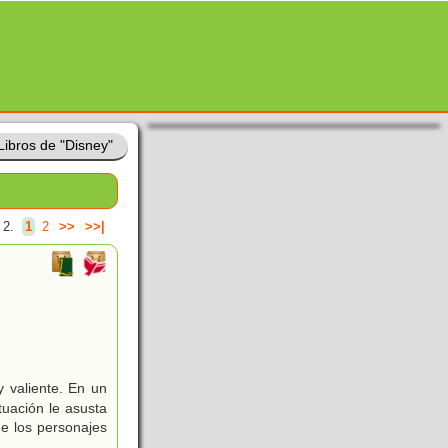
Libros de "Disney"
 2.
1
2
>>
>>|
 valiente. En un
tuación le asusta
de los personajes