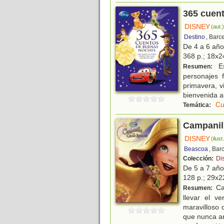
365 cuen
DISNEY
(aut.
Destino
, Barc
De 4 a 6 añ
368 p.; 18x24
Es
Resumen:
personajes 
primavera, v
bienvenida a
Cu
Temática:
Campanill
DISNEY
(ilust
Beascoa
, Bar
Colección:
Dis
De 5 a 7 añ
128 p.; 29x22
Ca
Resumen:
llevar el v
maravilloso 
que nunca a