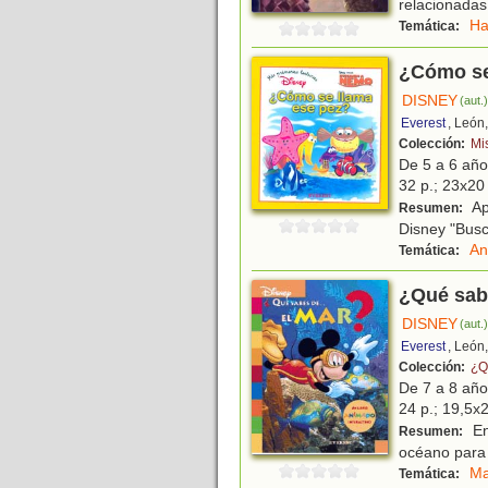
relacionadas 
Ha
Temática:
¿Cómo se
DISNEY
(aut.
Everest
, León
Colección:
Mi
De 5 a 6 añ
32 p.; 23x20 
Apr
Resumen:
Disney "Bus
An
Temática:
¿Qué sabe
DISNEY
(aut.
Everest
, León
Colección:
¿Q
De 7 a 8 añ
24 p.; 19,5x2
En
Resumen:
océano para 
Ma
Temática: