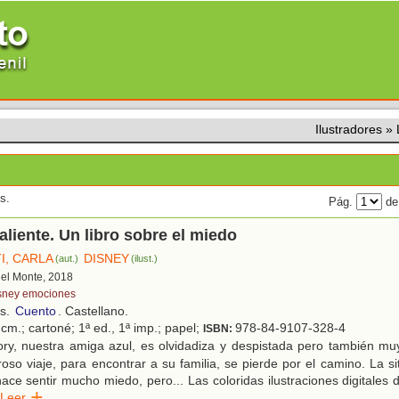
Ilustradores
»
s.
Pág.
de
aliente. Un libro sobre el miedo
I, CARLA
DISNEY
(aut.)
(ilust.)
 del Monte, 2018
sney emociones
os.
Cuento
. Castellano.
cm.; cartoné; 1ª ed., 1ª imp.; papel;
978-84-9107-328-4
ISBN:
ry, nuestra amiga azul, es olvidadiza y despistada pero también muy
roso viaje, para encontrar a su familia, se pierde por el camino. La si
ace sentir mucho miedo, pero... Las coloridas ilustraciones digitales 
Leer