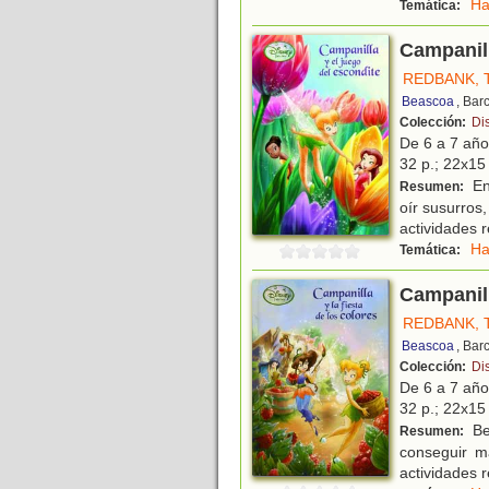
Ha
Temática:
Campanill
REDBANK, 
Beascoa
, Bar
Colección:
Dis
De 6 a 7 añ
32 p.; 22x15 
En
Resumen:
oír susurros,
actividades r
Ha
Temática:
Campanill
REDBANK, 
Beascoa
, Bar
Colección:
Dis
De 6 a 7 añ
32 p.; 22x15 
Be
Resumen:
conseguir m
actividades r