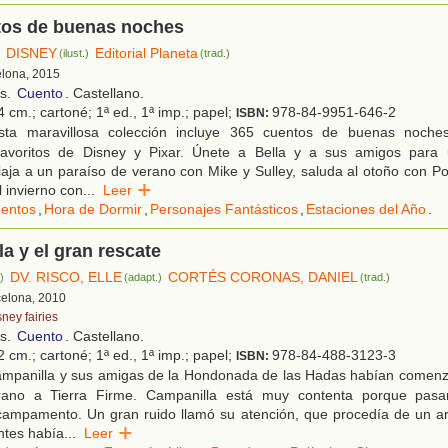
tos de buenas noches
DISNEY
Editorial Planeta
)
(ilust.)
(trad.)
elona, 2015
os.
Cuento
. Castellano.
 cm.; cartoné; 1ª ed., 1ª imp.; papel;
978-84-9951-646-2
ISBN:
ta maravillosa colección incluye 365 cuentos de buenas noche
favoritos de Disney y Pixar. Únete a Bella y a sus amigos para 
iaja a un paraíso de verano con Mike y Sulley, saluda al otoño con P
l invierno con
...
Leer
entos
,
Hora de Dormir
,
Personajes Fantásticos
,
Estaciones del Año
.
a y el gran rescate
DV. RISCO, ELLE
CORTÉS CORONAS, DANIEL
.)
(adapt.)
(trad.)
celona, 2010
ney fairies
os.
Cuento
. Castellano.
 cm.; cartoné; 1ª ed., 1ª imp.; papel;
978-84-488-3123-3
ISBN:
mpanilla y sus amigas de la Hondonada de las Hadas habían comenza
erano a Tierra Firme. Campanilla está muy contenta porque pas
campamento. Un gran ruido llamó su atención, que procedía de un ar
ntes había
...
Leer