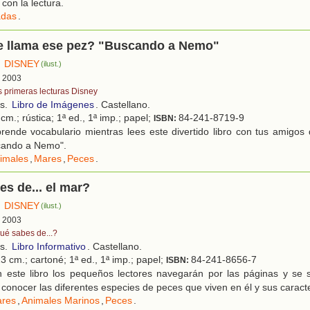
con la lectura.
das
.
 llama ese pez? "Buscando a Nemo"
DISNEY
)
(ilust.)
, 2003
s primeras lecturas Disney
os.
Libro de Imágenes
. Castellano.
cm.; rústica; 1ª ed., 1ª imp.; papel;
84-241-8719-9
ISBN:
ende vocabulario mientras lees este divertido libro con tus amigos 
cando a Nemo".
imales
,
Mares
,
Peces
.
s de... el mar?
DISNEY
)
(ilust.)
, 2003
ué sabes de...?
os.
Libro Informativo
. Castellano.
3 cm.; cartoné; 1ª ed., 1ª imp.; papel;
84-241-8656-7
ISBN:
 este libro los pequeños lectores navegarán por las páginas y se 
conocer las diferentes especies de peces que viven en él y sus caracte
res
,
Animales Marinos
,
Peces
.