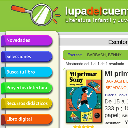
Escrito
Escritor:
BARBASH, BENNY
Mostrando del 1 al 1 de 1 resultado.
Mi pri
BARBASH, 
BEJARANO,
Blackie Books
De 15 a 
333 p.; 1
papel;
ISB
Y
Resumen: