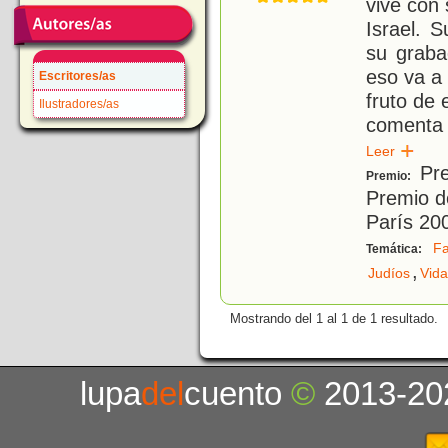
vive con
Israel. S
su graba
eso va a 
Escritores/as
fruto de 
Ilustradores/as
comenta l
Leer
Pre
Premio:
Premio de
París 20
Fa
Temática:
,
Judíos
Vida
Mostrando del 1 al 1 de 1 resultado.
lupa
del
cuento
©
2013-20