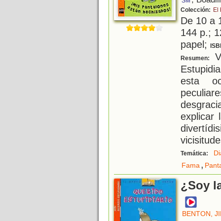
SM
Colección:
El
De 10 a 
144 p.; 1
papel;
ISB
Vi
Resumen:
Estupidi
esta o
peculiar
desgrac
explicar
divertí
vicisitud
Di
Temática:
,
Fama
Pant
¿Soy la
BENTON, J