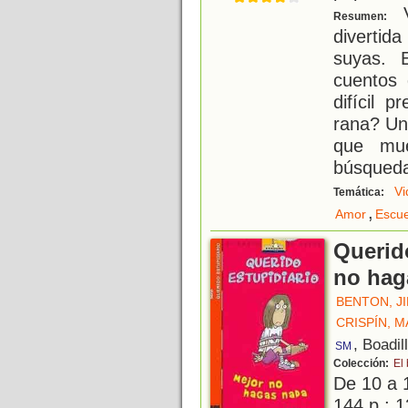
V
Resumen:
divertida
suyas. 
cuentos
difícil 
rana? Un
que mue
búsqueda
Vi
Temática:
,
Amor
Escue
Querido
no hag
BENTON, J
CRISPÍN, 
, Boadil
SM
Colección:
El
De 10 a 
144 p.; 1