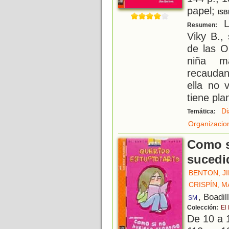
papel;
ISB
L
Resumen:
Viky B.,
de las O
niña m
recaudan
ella no
tiene pl
Di
Temática:
Organizacio
Como s
sucedi
BENTON, J
CRISPÍN, 
, Boadil
SM
Colección:
El
De 10 a 