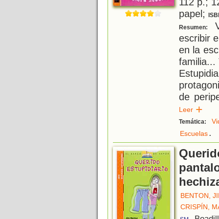
112 p.; 1
papel;
ISB
V
Resumen:
escribir e
en la esc
familia..
Estupidi
protagon
de perip
Leer
Vi
Temática:
.
Escuelas
Querido
pantal
hechiz
BENTON, J
CRISPÍN, 
, Boadil