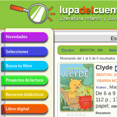
Es
Escritor:
BENTON, JIM
Web
Mostrando del 1 al 6 de 6 resultados.
Clyde
BENTON, J
YBARRA MO
, Mad
Kraken
De 6 a 9
112 p.; 1
papel;
ISB
C
Resumen: