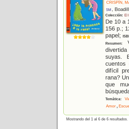
CRISPÍN, 
, Boadil
SM
Colección:
El
De 10 a 
156 p.; 1
papel;
ISB
V
Resumen:
divertida
suyas. 
cuentos
difícil 
rana? Un
que mue
búsqueda
Vi
Temática:
,
Amor
Escue
Mostrando del 1 al 6 de 6 resultados.