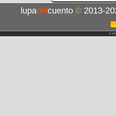
lupa
del
cuento
©
2013-20
© 20