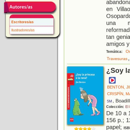
abandona
en Villa
Osopardó
una ma
Escritores/as
reformad
Ilustradores/as
tan geni
amigos y 
O
Temática:
,
Travesuras
¿Soy la
BENTON, J
CRISPÍN, 
, Boadil
SM
Colección:
El
De 10 a 
156 p.; 1
papel;
ISB