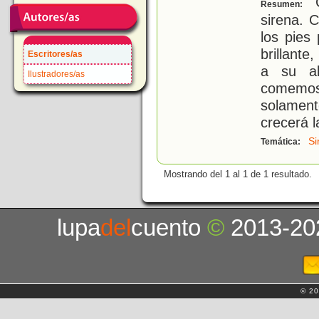
C
Resumen:
sirena. 
los pies
brillant
Escritores/as
a su ab
Ilustradores/as
comemo
solamen
crecerá l
Si
Temática:
Mostrando del 1 al 1 de 1 resultado.
lupa
del
cuento
©
2013-20
© 20