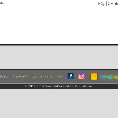
os.
Pág.
de
2026
¿qué es?
¿quiénes somos?
© 2013-2026 Vincent&Vincent | DTR-Sistemas