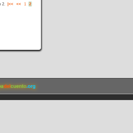
 2.
|<<
<<
1
2