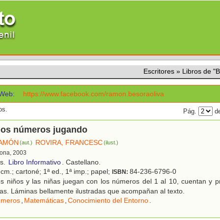
Escritores
»
Libros de 
Web:
https://www.facebook.com/ramon.besoraoliva
os.
Pág.
de
los números jugando
RAMÓN
ROVIRA, FRANCESC
(aut.)
(ilust.)
lona, 2003
os.
Libro Informativo
. Castellano.
cm.; cartoné; 1ª ed., 1ª imp.; papel;
84-236-6796-0
ISBN:
 niños y las niñas juegan con los números del 1 al 10, cuentan y pr
as. Láminas bellamente ilustradas que acompañan al texto.
meros
,
Matemáticas
,
Conocimiento del Entorno
.