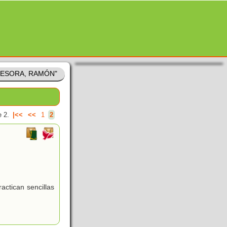
"BESORA, RAMÓN"
 2.
|<<
<<
1
2
actican sencillas