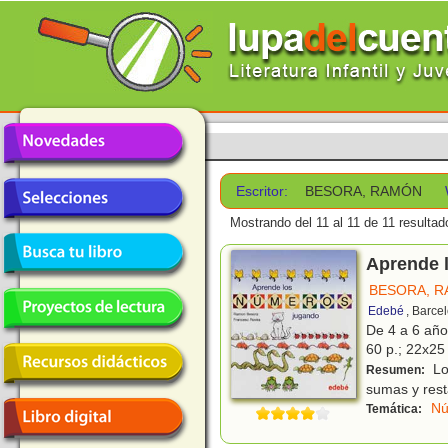
Escritor:
BESORA, RAMÓN
Mostrando del 11 al 11 de 11 resultad
Aprende 
BESORA, 
Edebé
, Barce
De 4 a 6 añ
60 p.; 22x25 
Los
Resumen:
sumas y rest
Nú
Temática: