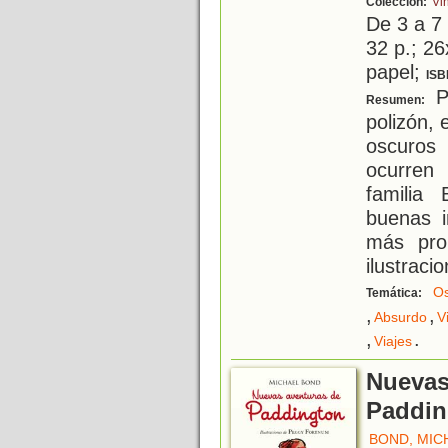
Colección:
Vi
De 3 a 7
32 p.; 26
papel;
ISB
P
Resumen:
polizón, 
oscuros
ocurren
familia
buenas 
más pro
ilustraci
O
Temática:
,
,
Absurdo
V
,
.
Viajes
Nuevas
Paddin
BOND, MIC