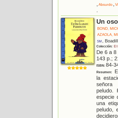
,
,
Absurdo
V
.
Un oso
BOND, MIC
AZAOLA, M
, Boadil
SM
Colección:
El
De 6 a 8
143 p.; 2
84-3
ISBN:
En
Resumen:
la estac
señora 
peludo. 
especie 
una etiq
peludo, 
decidiero