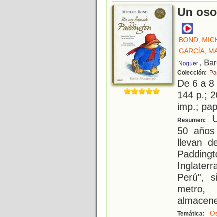
Un oso
BOND, MIC
GARCÍA, M
, Ba
Noguer
Colección:
Pa
De 6 a 8
144 p.; 2
imp.; pap
U
Resumen:
50 años 
llevan d
Padding
Inglater
Perú", 
metro,
almacene
O
Temática: