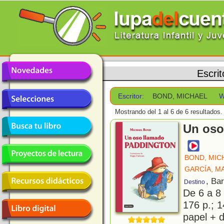
Escrit
Escritor:
BOND, MICHAEL
W
Mostrando del 1 al 6 de 6 resultados.
Un oso
BOND, MIC
GARCÍA, M
, Ba
Destino
De 6 a 8
176 p.; 1
papel + d