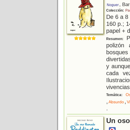
, Ba
Noguer
Colección:
Pa
De 6 a 8
160 p.; 1
papel + d
P
Resumen:
polizón 
bosques
divertid
y aunque
cada ve
Ilustraci
vivencias
O
Temática:
,
,
Absurdo
V
.
Un oso