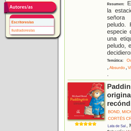
En
Resumen:
la estac
señora 
Escritores/as
peludo. 
especie 
Ilustradores/as
una etiq
peludo, e
decidiero
O
Temática:
,
,
Absurdo
V
.
Paddin
origina
recónd
BOND, MIC
CORTÉS CR
, 
Lata de Sal