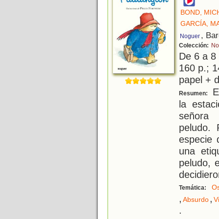
BOND, MIC
GARCÍA, M
, Ba
Noguer
Colección:
Nog
De 6 a 8
160 p.; 1
papel + d
En
Resumen:
la estac
señora 
peludo. 
especie 
una etiq
peludo, e
decidiero
O
Temática:
,
,
Absurdo
V
.