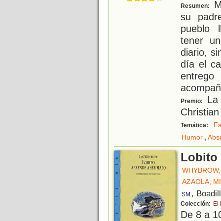
Ma
Resumen:
su padr
pueblo 
tener un
diario, s
día el c
entreg
acompaña
La 
Premio:
Christian
Fa
Temática:
,
Humor
Abs
Lobito
WHYBROW, 
AZAOLA, M
, Boadil
SM
Colección:
El
De 8 a 1