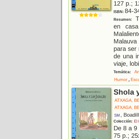
127 p.; 1
84-3
ISBN:
T
Resumen:
en cas
Malalien
Malauva 
para ser 
de una i
viaje, lob
An
Temática:
,
Humor
Esc
Shola y
ATXAGA, 
ATXAGA, 
, Boadil
SM
Colección:
El
De 8 a 9
75 p.; 25