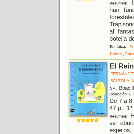
L
Resumen:
han fun
forestal
Trapison
al fant
botella d
An
Temática:
,
Lobos
Cart
El Rei
FERNÁNDEZ
BALZOLA, 
, Boadil
SM
Colección:
El
De 7 a 8
47 p.; 1ª
H
Resumen:
se abur
espejos