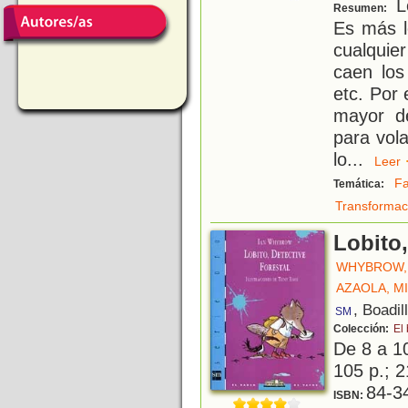
Le
Resumen:
Es más l
cualquie
caen los
etc. Por
mayor d
para vol
lo
...
Lee
Fa
Temática:
Transformac
Lobito,
WHYBROW, 
AZAOLA, M
, Boadil
SM
Colección:
El
De 8 a 1
105 p.; 2
84-3
ISBN: