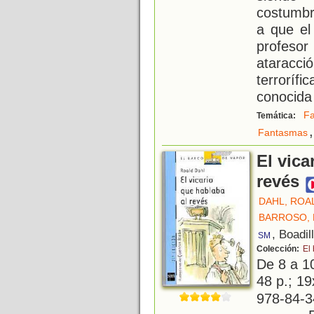
costumbr
a que el 
profeso
ataracc
terroríf
conocid
Fa
Temática:
,
Fantasmas
El vica
revés
DAHL, ROA
BARROSO, 
, Boadil
SM
Colección:
El
De 8 a 1
48 p.; 19
978-84-3