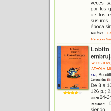
veces sa
por los 
de los e
susuros
época sin
Fa
Temática:
Relación Niñ
Lobito
embruj
WHYBROW, 
AZAOLA, M
, Boadil
SM
Colección:
El
De 8 a 1
126 p.; 2
84-3
ISBN:
D
Resumen:
siendo