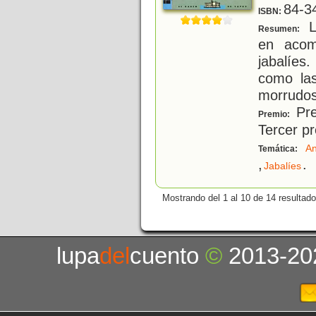
84-3
ISBN:
L
Resumen:
en acom
jabalíes
como la
morrudos
Pre
Premio:
Tercer p
An
Temática:
,
.
Jabalíes
Mostrando del 1 al 10 de 14 resultado
lupa
del
cuento
©
2013-20