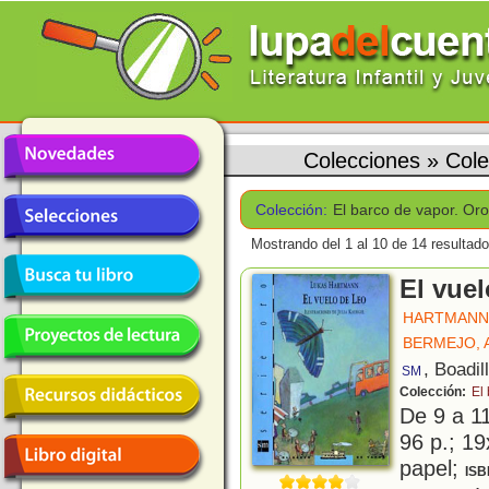
Colecciones
»
Cole
Colección:
El barco de vapor. Oro
Mostrando del 1 al 10 de 14 resultado
El vue
HARTMANN
BERMEJO, 
, Boadil
SM
Colección:
El
De 9 a 1
96 p.; 19
papel;
ISB