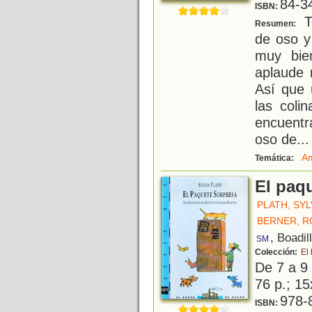
84-3
ISBN:
To
Resumen:
de oso y 
muy bie
aplaude 
Así que 
las coli
encuent
oso de
...
Am
Temática:
El paq
PLATH, SYL
BERNER, 
, Boadil
SM
Colección:
El
De 7 a 9
76 p.; 15
978-
ISBN: