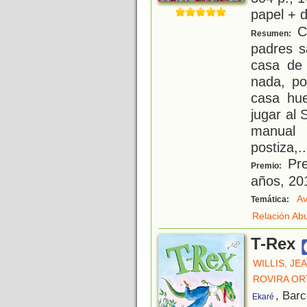
papel + d
Co
Resumen:
padres s
casa de
nada, po
casa hue
jugar al
manual
postiza,
..
Pre
Premio:
años, 20
Av
Temática:
Relación Ab
T-Rex
WILLIS, JE
ROVIRA O
, Bar
Ekaré