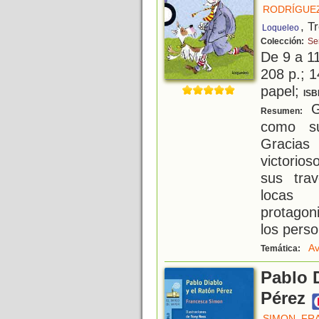
RODRÍGUEZ
, T
Loqueleo
Colección:
Se
De 9 a 1
208 p.; 1
papel;
ISB
Gu
Resumen:
como su
Gracias 
victorios
sus trav
locas 
protagon
los pers
Av
Temática:
Pablo D
Pérez
SIMON, FR