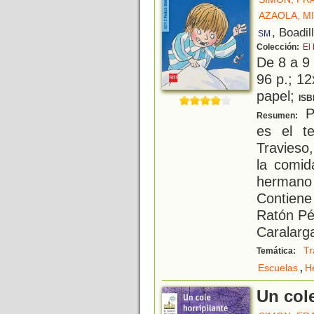
AZAOLA, M
, Boadil
SM
Colección:
El
De 8 a 9
96 p.; 12
papel;
ISB
Pa
Resumen:
es el t
Travieso,
la comid
hermano
Contiene
Ratón Pé
Caralarg
Tr
Temática:
,
Escuelas
H
Un cole