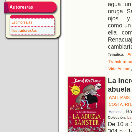
agua un
oruga. S
ojos... 
Escritores/as
como un m
Ilustradores/as
ella co
Renacuaj
cambiarí
An
Temática:
Transformac
Vida Animal
La incr
abuela
WALLIAMS,
COSTA, RIT
, B
Montena
Colección:
La 
De 10 a 
304 p.; 1