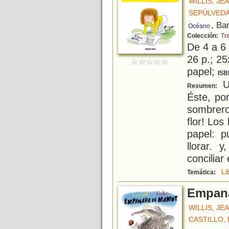
WILLIS, JE
SEPÚLVEDA
, Ba
Océano
Colección:
Tr
De 4 a 6
26 p.; 25
papel;
ISB
Un
Resumen:
Éste, po
sombrero
flor! Los
papel: p
llorar. 
conciliar
Li
Temática:
Empan
WILLIS, JE
CASTILLO, 