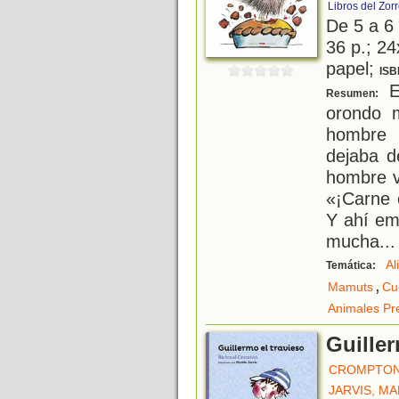
Libros del Zor
De 5 a 6
36 p.; 24
papel;
ISB
E
Resumen:
orondo m
hombre 
dejaba d
hombre v
«¡Carne 
Y ahí em
mucha
...
Al
Temática:
,
Mamuts
Cu
Animales Pre
Guiller
CROMPTON
JARVIS, MA