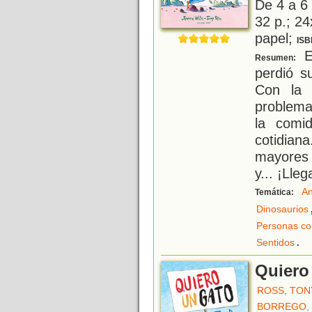
De 4 a 6
32 p.; 24
papel;
ISB
E
Resumen:
perdió s
Con la 
problema
la comi
cotidian
mayores 
y... ¡Lleg
An
Temática:
Dinosaurios
Personas co
.
Sentidos
Quiero
ROSS, TON
BORREGO,