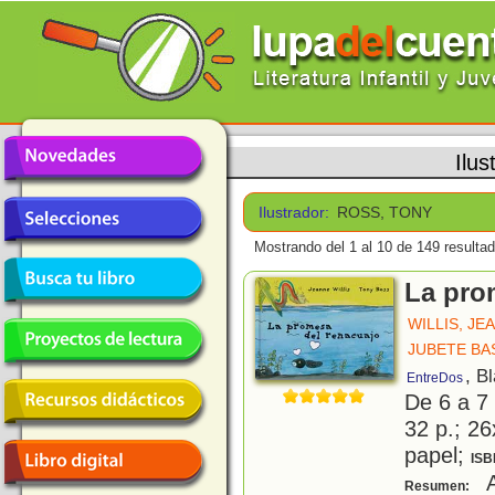
Ilus
Ilustrador:
ROSS, TONY
Mostrando del 1 al 10 de 149 resulta
La pro
WILLIS, JE
JUBETE BA
, B
EntreDos
De 6 a 7
32 p.; 26
papel;
ISB
A
Resumen: