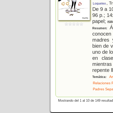
, T
Loqueleo
De 9 a 1
96 p.; 14
papel;
ISB
Ám
Resumen:
conocen
madres 
bien de 
uno de l
en clas
mientras
repente l
Am
Temática:
Relaciones F
Padres Sep
Mostrando del 1 al 10 de 149 resulta