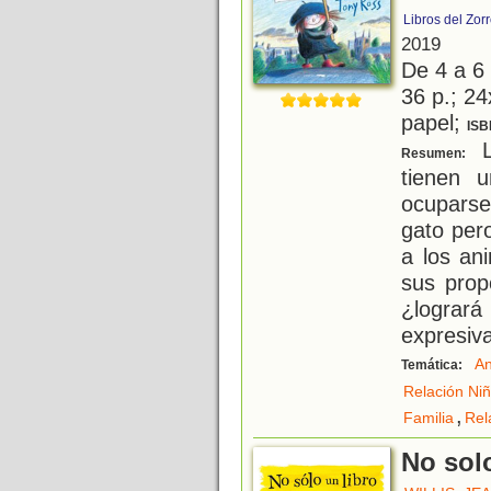
Libros del Zor
2019
De 4 a 6
36 p.; 24
papel;
ISB
L
Resumen:
tienen 
ocuparse
gato per
a los an
sus prop
¿lograr
expresiv
An
Temática:
Relación Ni
,
Familia
Rel
No solo