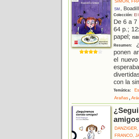
SIMON, FR
, Boadil
SM
Colección:
El
De 6 a 7
64 p.; 12
papel;
ISB
¿
Resumen:
ponen ar
el nuevo
esperaba
divertid
con la si
Es
Temática:
,
Arañas
Ará
¿Segui
amigo
DANZIGER,
FRANCO, J