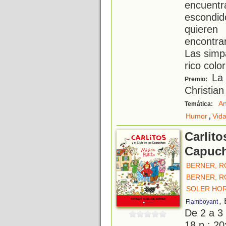
encuent
escondid
quiere
encontra
Las simpá
rico color
La 
Premio:
Christian
An
Temática:
,
Humor
Vida
Carlito
Capuch
BERNER, 
BERNER, 
SOLER HOR
,
Flamboyant
De 2 a 3
18 p.; 20