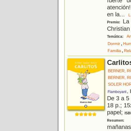
fuerte 
atención
en la
...
La 
Premio:
Christian
An
Temática:
,
Dormir
Hum
,
Familia
Rel
Carlito
BERNER, 
BERNER, 
SOLER HOR
,
Flamboyant
De 3 a 5
18 p.; 15
papel;
ISB
C
Resumen:
mañana