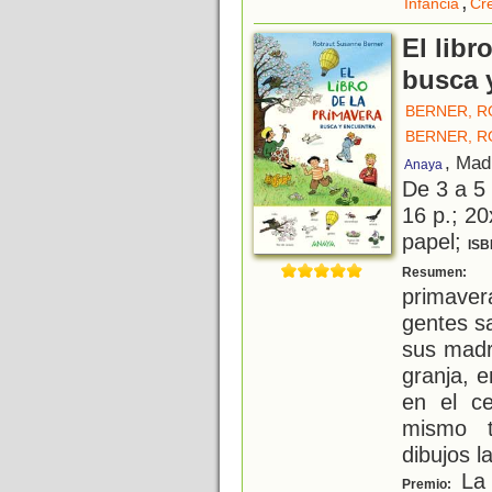
,
Infancia
Cr
El libr
busca 
BERNER, 
BERNER, 
, Mad
Anaya
De 3 a 5
16 p.; 20
papel;
ISB
C
Resumen:
primavera
gentes s
sus madr
granja, e
en el ce
mismo t
dibujos l
La 
Premio: