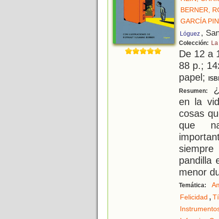
BERNER, 
GARCÍA PIN
, Sa
Lóguez
Colección:
La
De 12 a 
88 p.; 14
papel;
ISB
¿
Resumen:
en la vi
cosas qu
que na
importa
siempre
pandilla 
menor d
Am
Temática:
,
Felicidad
T
Instrumento