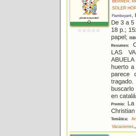
BERNER, 
SOLER HOR
,
Flamboyant
De 3 a 5
18 p.; 15
papel;
ISB
C
Resumen:
LAS V
ABUELA 
huerto a
parece 
tragado.
buscarlo
en catalá
La 
Premio:
Christian
An
Temática:
,
Vacaciones