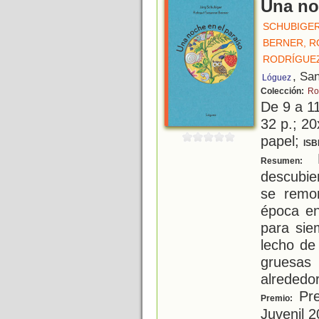
Una no
SCHUBIGER
BERNER, 
RODRÍGUEZ
, Sa
Lóguez
Colección:
Ro
De 9 a 1
32 p.; 20
papel;
ISB
E
Resumen:
descubier
se remo
época en
para sie
lecho de
gruesa
alrededor
Pre
Premio:
Juvenil 2