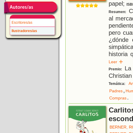
papel;
ISB
Ca
Resumen:
al merca
Escritores/as
pendient
Ilustradores/as
pero cua
¿dónde e
simpática
historia
Leer
La 
Premio:
Christian
An
Temática:
,
Padres
Hu
.
Compras
Carlit
escon
BERNER, 