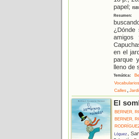
papel;
ISB
C
Resumen:
buscand
¿Dónde s
amigos 
Capuchas
en el jar
parque y
lleno de 
B
Temática:
Vocabulario
,
Calles
Jard
El som
BERNER, 
BERNER, 
RODRÍGUEZ
, Sa
Lóguez