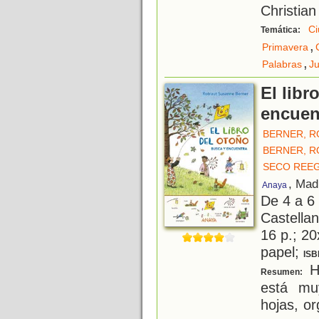
Christian
Ci
Temática:
,
Primavera
,
Palabras
J
El libr
encuen
BERNER, 
BERNER, 
SECO REEG
, Mad
Anaya
De 4 a 6
Castellan
16 p.; 20
papel;
ISB
Ha
Resumen:
está mu
hojas, o