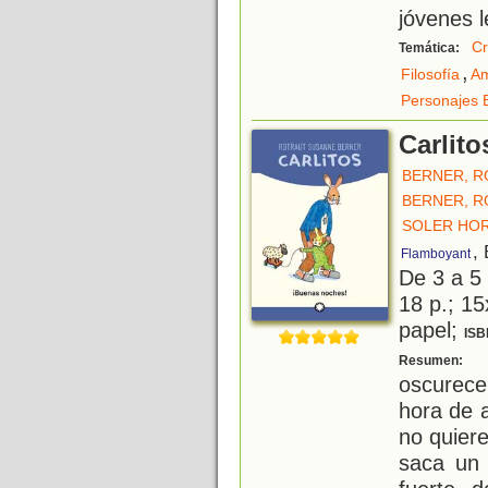
jóvenes 
Cr
Temática:
,
Filosofía
A
Personajes B
Carlit
BERNER, 
BERNER, 
SOLER HOR
,
Flamboyant
De 3 a 5
18 p.; 15
papel;
ISB
C
Resumen:
oscurece
hora de 
no quier
saca un 