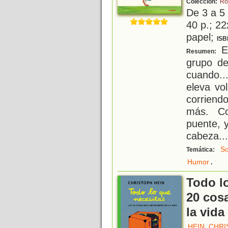
Colección:
Ro
De 3 a 5
40 p.; 22
papel;
ISB
Es
Resumen:
grupo de
cuando..
eleva vol
corriend
más. Co
puente, 
cabeza
...
S
Temática:
.
Humor
Todo lo
20 cos
la vida
HEIN, CHR