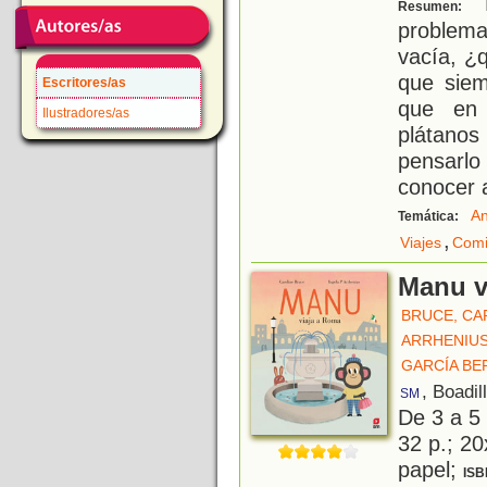
M
Resumen:
problema
vacía, ¿
que siem
Escritores/as
que en
Ilustradores/as
plátanos
pensarlo
conocer 
An
Temática:
,
Viajes
Comi
Manu v
BRUCE, CA
ARRHENIUS,
GARCÍA BE
, Boadil
SM
De 3 a 5
32 p.; 20
papel;
ISB