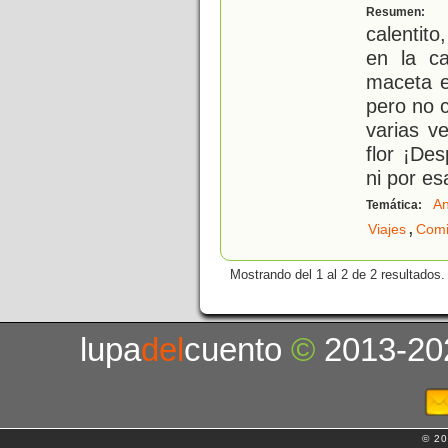
M
Resumen:
calentit
en la c
maceta e
pero no c
varias v
flor ¡Des
ni por es
An
Temática:
,
Viajes
Comi
Mostrando del 1 al 2 de 2 resultados.
lupa
del
cuento
©
2013-20
© 20