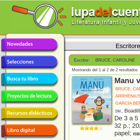
Escritor
Escritor:
BRUCE, CAROLINE
Mostrando del 1 al 2 de 2 resultados.
Manu v
BRUCE, CA
ARRHENIUS,
GARCÍA BE
, Boadil
SM
De 3 a 5
32 p.; 20
papel;
ISB